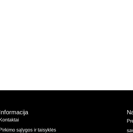
Informacija
Na
Kontaktai
Pr
Pirkimo sąlygos ir taisyklės
sa