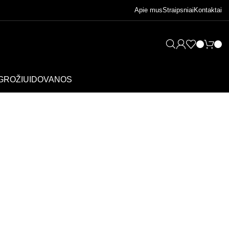
Apie mus
Straipsniai
Kontaktai
GROŽIUI
DOVANOS