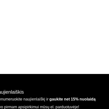
ujienlaiškis
enumeruokite naujienlaiškį ir
gaukite net 15% nuolaidą
vo pirmam apsipirkimui mūsų el. parduotuvėje!