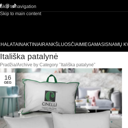
Skip to navigation
Skip to main content
HALATAI
NAKTINIAI
RANKŠLUOSČIAI
MIEGAMASIS
NAMŲ K
Itališka patalynė
Pradžia
Archive by Category "Itališka patalynė"
16
GEG