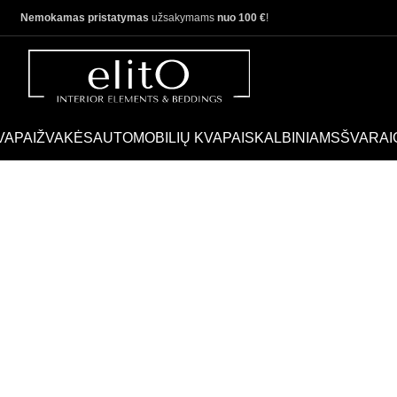
Nemokamas pristatymas
užsakymams
nuo 100 €
!
VAPAI
ŽVAKĖS
AUTOMOBILIŲ KVAPAI
SKALBINIAMS
ŠVARAI