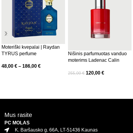
Moteriški kvepalai | Raydan
TYRUS perfume
Nišinis parfumuotas vanduo
moterims Ladenac Calin
48,00
€
–
186,00
€
Frisee 100 ml.
120,00
€
255,00
€
Pasirinkti savybes
Į krepšelį
Mus rasite
PC MOLAS
K. Baršausko g. 66A, LT-51436 Kaunas