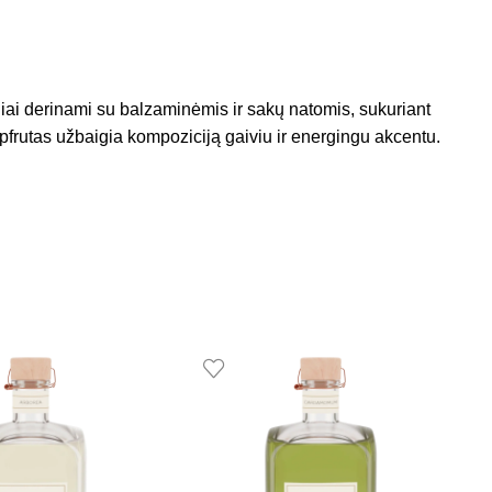
liai derinami su balzaminėmis ir sakų natomis, sukuriant
pfrutas užbaigia kompoziciją gaiviu ir energingu akcentu.