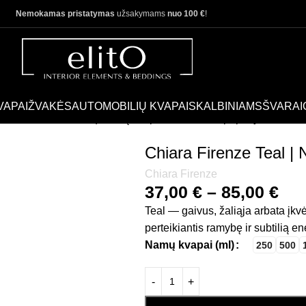
Nemokamas pristatymas
užsakymams
nuo 100 €
!
VAPAI
ŽVAKĖS
AUTOMOBILIŲ KVAPAI
SKALBINIAMS
ŠVARAI
Chiara Firenze Teal | Namų kvapo, difuzoriaus papildymas
Chiara Firenze Teal |
Chiara Firenze
37,00
€
–
85,00
€
Teal — gaivus, žaliąja arbata įkv
perteikiantis ramybę ir subtilią en
Namų kvapai (ml)
250
500