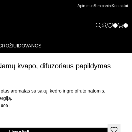
Apie mus
Straipsniai
Kontaktai
GROŽIUI
DOVANOS
 Namų kvapo, difuzoriaus papildymas
ėptas aromatas su sakų, kedro ir greipfruto natomis,
ergiją.
1000