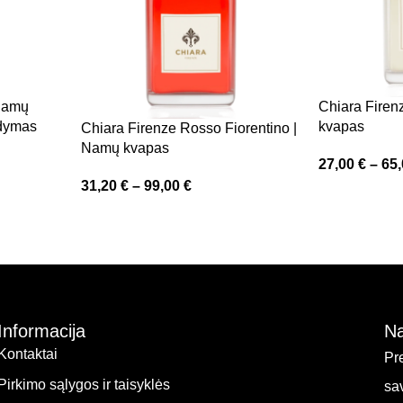
 Namų
Chiara Firen
ldymas
kvapas
Chiara Firenze Rosso Fiorentino |
Namų kvapas
27,00
€
–
65
31,20
€
–
99,00
€
Informacija
Na
Kontaktai
Pr
Pirkimo sąlygos ir taisyklės
sa