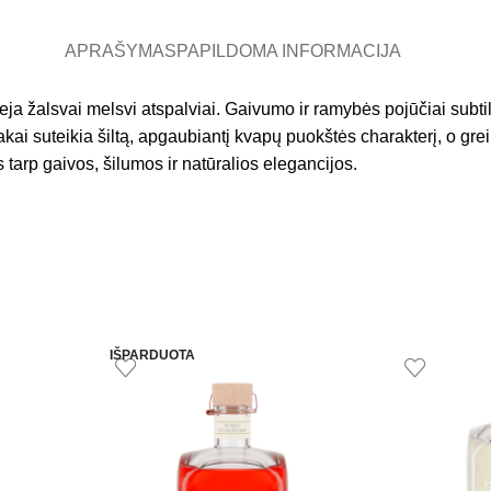
APRAŠYMAS
PAPILDOMA INFORMACIJA
eja žalsvai melsvi atspalviai. Gaivumo ir ramybės pojūčiai subti
ai suteikia šiltą, apgaubiantį kvapų puokštės charakterį, o grei
s tarp gaivos, šilumos ir natūralios elegancijos.
IŠPARDUOTA