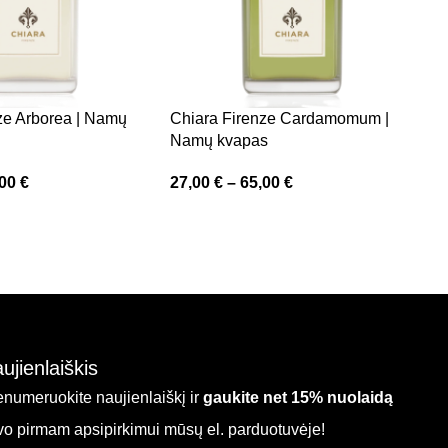
D
„
4
ze Arborea | Namų
Chiara Firenze Cardamomum |
Namų kvapas
,00
€
27,00
€
–
65,00
€
ujienlaiškis
enumeruokite naujienlaiškį ir
gaukite net 15% nuolaidą
vo pirmam apsipirkimui mūsų el. parduotuvėje!