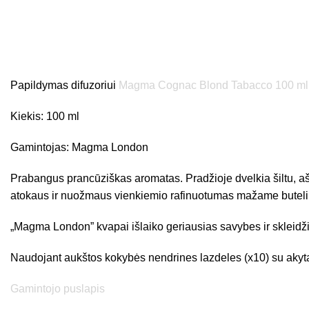
Papildymas difuzoriui
Magma Cognac Blond Tabacco 100 ml
Kiekis: 100 ml
Gamintojas: Magma London
Prabangus prancūziškas aromatas. Pradžioje dvelkia šiltu, ašt
atokaus ir nuožmaus vienkiemio rafinuotumas mažame buteli
„Magma London” kvapai išlaiko geriausias savybes ir skleidž
Naudojant aukštos kokybės nendrines lazdeles (x10) su akyta s
Gamintojo puslapis