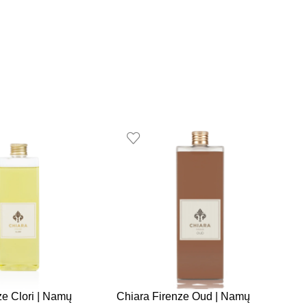
ze Clori | Namų
Chiara Firenze Oud | Namų
C