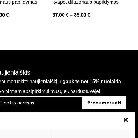
oriaus papildymas
kvapo, difuzoriaus papildymas
N
p
,00
€
37,00
€
–
85,00
€
3
ujienlaiškis
enumeruokite naujienlaiškį ir
gaukite net 15% nuolaidą
vo pirmam apsipirkimui mūsų el. parduotuvėje!
Prenumeruoti