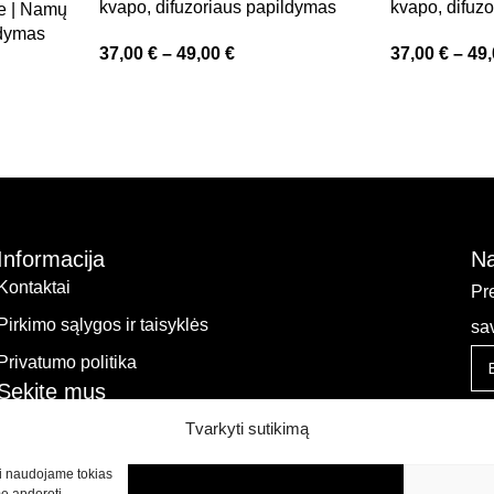
kvapo, difuzoriaus papildymas
kvapo, difuz
le | Namų
ldymas
37,00
€
–
49,00
€
37,00
€
–
49
Informacija
Na
Kontaktai
Pr
Pirkimo sąlygos ir taisyklės
sa
Privatumo politika
Sekite mus
Tvarkyti sutikimą
kti naudojame tokias