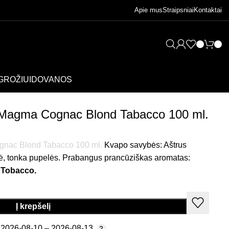
Apie mus
Straipsniai
Kontaktai
GROŽIUI
DOVANOS
 Tabacco 100 ml.
i Magma Cognac Blond Tabacco 100 ml.
nac Blond Tabacco 100 ml.
Kvapo savybės: Aštrus
ilė, tonka pupelės. Prabangus prancūziškas aromatas:
 Tobacco.
Į krepšelį
2026-08-10 – 2026-08-13