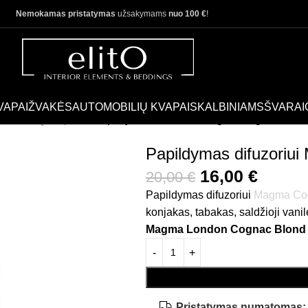
Nemokamas pristatymas
užsakymams
nuo 100 €
!
VAPAI
ŽVAKĖS
AUTOMOBILIŲ KVAPAI
SKALBINIAMS
ŠVARAI
mai namų kvapams
Papildymas difuzoriui Magma Cognac Blond
Papildymas difuzoriu
16,00
€
20,00
€
Papildymas difuzoriui
Magma Cog
konjakas, tabakas, saldžioji van
Magma London Cognac Blond
Pristatymas numatomas: