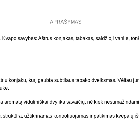
APRAŠYMAS
.
Kvapo savybės: Aštrus konjakas, tabakas, saldžioji vanilė, ton
riu konjaku, kurį gaubia subtilaus tabako dvelksmas. Vėliau jun
uke.
ia aromatą vidutiniškai dvylika savaičių, nė kiek nesumažinda
truktūra, užtikrinamas kontroliuojamas ir patikimas kvepalų išs