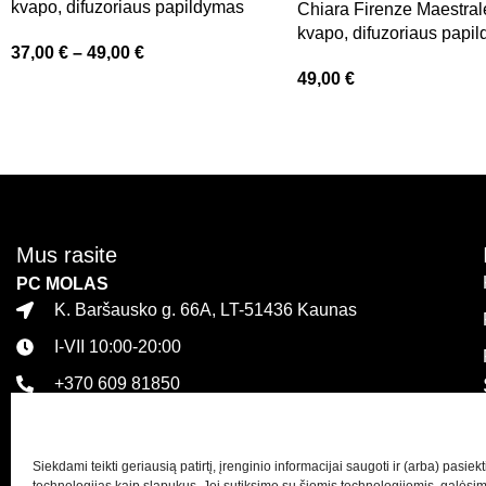
kvapo, difuzoriaus papildymas
Chiara Firenze Maestra
kvapo, difuzoriaus papi
37,00
€
–
49,00
€
49,00
€
Mus rasite
PC MOLAS
K. Baršausko g. 66A, LT-51436 Kaunas
I-VII 10:00-20:00
+370 609 81850
PLC MEGA
Islandijos pl. 32, LT-47446 Kaunas
Siekdami teikti geriausią patirtį, įrenginio informacijai saugoti ir (arba) pasie
I-VII 10:00-21:00