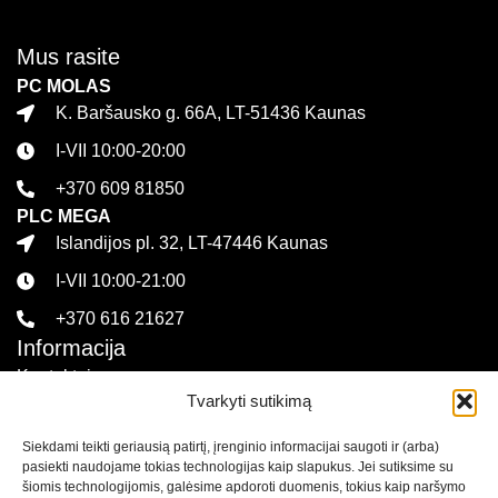
Mus rasite
PC MOLAS
K. Baršausko g. 66A, LT-51436 Kaunas
I-VII 10:00-20:00
+370 609 81850
PLC MEGA
Islandijos pl. 32, LT-47446 Kaunas
I-VII 10:00-21:00
+370 616 21627
Informacija
Kontaktai
Tvarkyti sutikimą
Pirkimo sąlygos ir taisyklės
Siekdami teikti geriausią patirtį, įrenginio informacijai saugoti ir (arba)
Privatumo politika
pasiekti naudojame tokias technologijas kaip slapukus. Jei sutiksime su
Sekite mus
šiomis technologijomis, galėsime apdoroti duomenis, tokius kaip naršymo