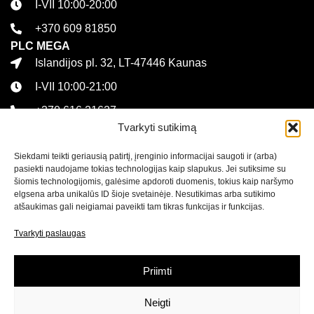
I-VII 10:00-20:00
+370 609 81850
PLC MEGA
Islandijos pl. 32, LT-47446 Kaunas
I-VII 10:00-21:00
+370 616 21627
Informacija
Tvarkyti sutikimą
Kontaktai
Siekdami teikti geriausią patirtį, įrenginio informacijai saugoti ir (arba)
pasiekti naudojame tokias technologijas kaip slapukus. Jei sutiksime su
Pirkimo sąlygos ir taisyklės
šiomis technologijomis, galėsime apdoroti duomenis, tokius kaip naršymo
Privatumo politika
elgsena arba unikalūs ID šioje svetainėje. Nesutikimas arba sutikimo
atšaukimas gali neigiamai paveikti tam tikras funkcijas ir funkcijas.
Sekite mus
Tvarkyti paslaugas
Naujienlaiškis
Priimti
Prenumeruokite naujienlaiškį ir
gaukite net 15% nuolaidą
Neigti
savo pirmam apsipirkimui mūsų el. parduotuvėje!