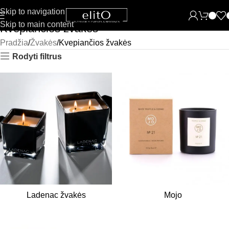
Skip to navigation
Skip to main content
Kvepiančios žvakės
Pradžia
Žvakės
Kvepiančios žvakės
Rodyti filtrus
Ladenac žvakės
Mojo