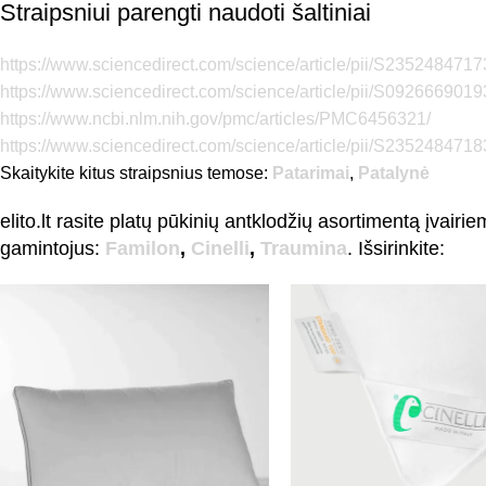
Straipsniui parengti naudoti šaltiniai
https://www.sciencedirect.com/science/article/pii/S23524847
https://www.sciencedirect.com/science/article/pii/S092666901
https://www.ncbi.nlm.nih.gov/pmc/articles/PMC6456321/
https://www.sciencedirect.com/science/article/pii/S235248471
Skaitykite kitus straipsnius temose:
Patarimai
,
Patalynė
elito.lt rasite platų pūkinių antklodžių asortimentą įva
gamintojus:
Familon
,
Cinelli
,
Traumina
. Išsirinkite: