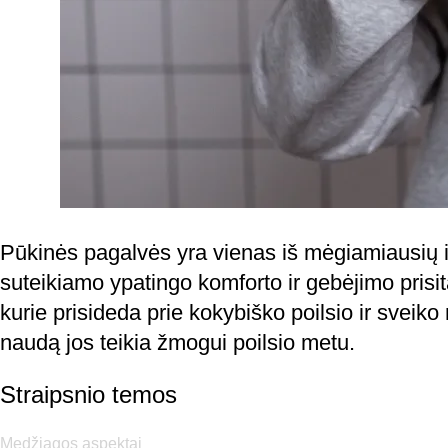
Pūkinės pagalvės yra vienas iš mėgiamiausių i
suteikiamo ypatingo komforto ir gebėjimo prisi
kurie prisideda prie kokybiško poilsio ir sveik
naudą jos teikia žmogui poilsio metu.
Straipsnio temos
Medžiagos aspektai