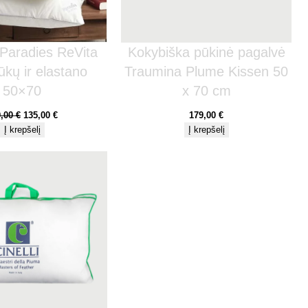
Paradies ReVita
Kokybiška pūkinė pagalvė
ūkų ir elastano
Traumina Plume Kissen 50
50×70
x 70 cm
9,00
€
135,00
€
179,00
€
Į krepšelį
Į krepšelį