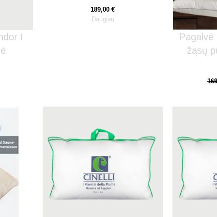
189,00
€
Daugiau
ndor I
Pagalvė 
nė
žąsų p
16