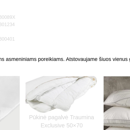
1730089X
9301234
8300401
iriems asmeniniams poreikiams. Atstovaujame šiuos vienus 
Pūkinė pagalvė Traumina
Exclusive 50×70