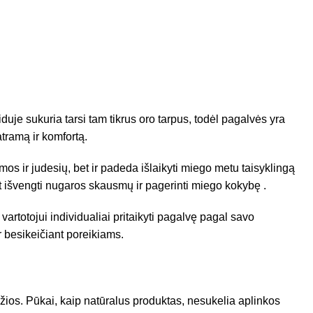
uje sukuria tarsi tam tikrus oro tarpus, todėl pagalvės yra
atramą ir komfortą.
rmos ir judesių, bet ir padeda išlaikyti miego metu taisyklingą
nt išvengti nugaros skausmų ir pagerinti miego kokybę .
artotojui individualiai pritaikyti pagalvę pagal savo
r besikeičiant poreikiams.
ios. Pūkai, kaip natūralus produktas, nesukelia aplinkos