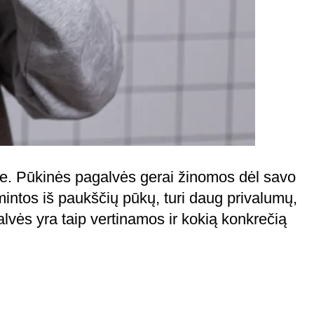
rpe. Pūkinės pagalvės gerai žinomos dėl savo
mintos iš paukščių pūkų, turi daug privalumų,
lvės yra taip vertinamos ir kokią konkrečią