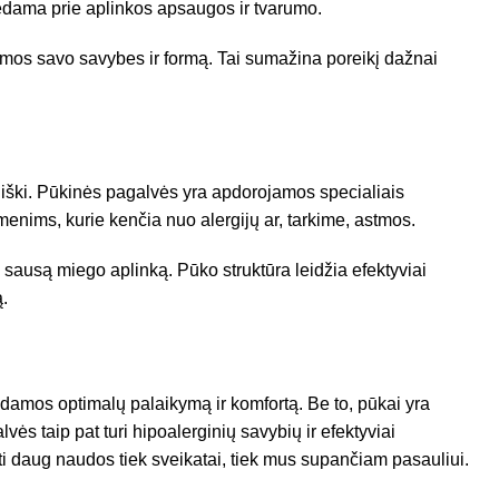
dedama prie aplinkos apsaugos ir tvarumo.
amos savo savybes ir formą. Tai sumažina poreikį dažnai
iški. Pūkinės pagalvės yra apdorojamos specialiais
enims, kurie kenčia nuo alergijų ar, tarkime, astmos.
 sausą miego aplinką. Pūko struktūra leidžia efektyviai
ą.
ikdamos optimalų palaikymą ir komfortą. Be to, pūkai yra
vės taip pat turi hipoalerginių savybių ir efektyviai
anti daug naudos tiek sveikatai, tiek mus supančiam pasauliui.