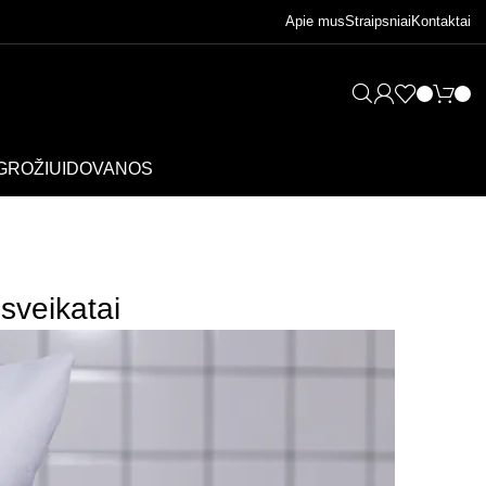
Apie mus
Straipsniai
Kontaktai
GROŽIUI
DOVANOS
sveikatai