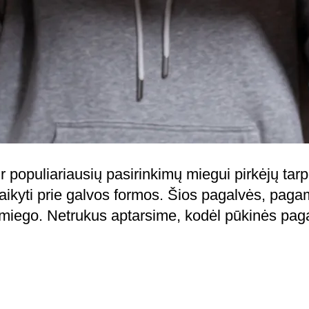
r populiariausių pasirinkimų miegui pirkėjų ta
taikyti prie galvos formos. Šios pagalvės, paga
o miego. Netrukus aptarsime, kodėl pūkinės paga