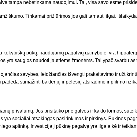
agalvė tampa nebetinkama naudojimui. Tai, visa savo esme prisi
žiškumo. Tinkamai prižiūrimos jos gali tarnauti ilgai, išlaikyd
ma kokybiškų pūkų, naudojamų pagalvių gamyboje, yra hipoalerg
 jos yra saugios naudoti jautriems žmonėms. Tai ypač svarbu asm
ančias savybes, leidžiančias išvengti prakaitavimo ir užtikrinti
ai padeda sumažinti bakterijų ir pelėsių atsiradimo ir plitimo rizik
iamų privalumų. Jos prisitaiko prie galvos ir kaklo formos, sute
s yra socialiai atsakingas pasirinkimas ir pirkinys. Pūkinės pagal
iego aplinką. Investicija į pūkinę pagalvę yra ilgalaikė ir teiki