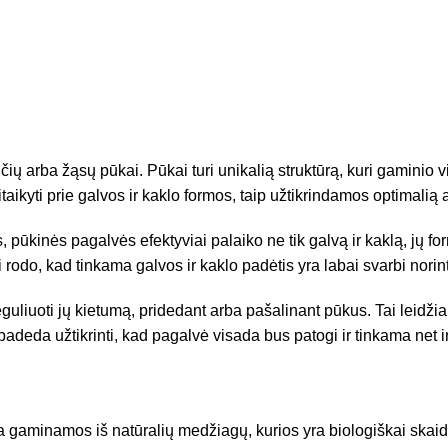
arba žąsų pūkai. Pūkai turi unikalią struktūrą, kuri gaminio vid
aikyti prie galvos ir kaklo formos, taip užtikrindamos optimalią 
, pūkinės pagalvės efektyviai palaiko ne tik galvą ir kaklą, jų fo
rodo, kad tinkama galvos ir kaklo padėtis yra labai svarbi nori
uliuoti jų kietumą, pridedant arba pašalinant pūkus. Tai leidžia v
deda užtikrinti, kad pagalvė visada bus patogi ir tinkama net i
gaminamos iš natūralių medžiagų, kurios yra biologiškai skaidž