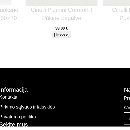
luoksnė
Cinelli Piumini Comfort I
Cinelli
 50×70
Pūkinė pagalvė
Puk
99,00
€
Į krepšelį
Informacija
Na
Kontaktai
Pr
Pirkimo sąlygos ir taisyklės
sa
Privatumo politika
Sekite mus