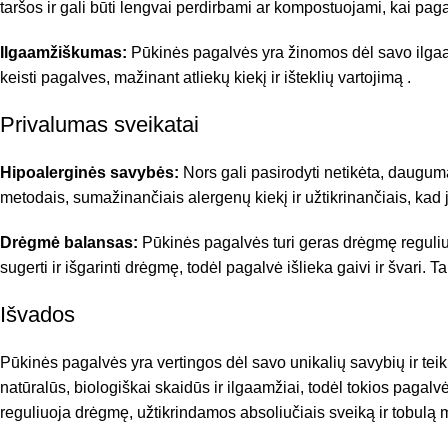
taršos ir gali būti lengvai perdirbami ar kompostuojami, kai p
Ilgaamžiškumas:
Pūkinės pagalvės yra žinomos dėl savo ilgaam
keisti pagalves, mažinant atliekų kiekį ir išteklių vartojimą .
Privalumas sveikatai
Hipoalerginės savybės:
Nors gali pasirodyti netikėta, daugu
metodais, sumažinančiais alergenų kiekį ir užtikrinančiais, kad
Drėgmė balansas:
Pūkinės pagalvės turi geras drėgmę reguliuoj
sugerti ir išgarinti drėgmę, todėl pagalvė išlieka gaivi ir švari. T
Išvados
Pūkinės pagalvės yra vertingos dėl savo unikalių savybių ir teik
natūralūs, biologiškai skaidūs ir ilgaamžiai, todėl tokios pagalvė
reguliuoja drėgmę, užtikrindamos absoliučiais sveiką ir tobulą m