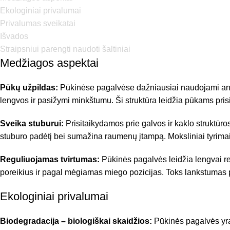
Ekologiniai privalumai
Privalumas sveikatai
Išvados
Straipsniui parengti naudoti šaltiniai
Medžiagos aspektai
Pūkų užpildas:
Pūkinėse pagalvėse dažniausiai naudojami ančių 
lengvos ir pasižymi minkštumu. Ši struktūra leidžia pūkams prisit
Sveika stuburui:
Prisitaikydamos prie galvos ir kaklo struktūros
stuburo padėtį bei sumažina raumenų įtampą. Moksliniai tyrimai 
Reguliuojamas tvirtumas:
Pūkinės pagalvės leidžia lengvai reg
poreikius ir pagal mėgiamas miego pozicijas. Toks lankstumas pa
Ekologiniai privalumai
Biodegradacija – biologiškai skaidžios:
Pūkinės pagalvės yra 