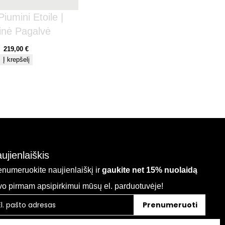
 Piumini Etoile |
inė Pagalvė
219,00
€
Į krepšelį
ujienlaiškis
enumeruokite naujienlaiškį ir
gaukite net 15% nuolaidą
vo pirmam apsipirkimui mūsų el. parduotuvėje!
Prenumeruoti