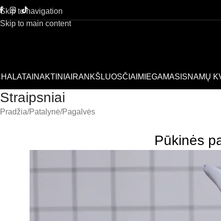
Skip to navigation
Skip to main content
HALATAI
NAKTINIAI
RANKŠLUOSČIAI
MIEGAMASIS
NAMŲ K
Straipsniai
Pradžia
Patalynė
Pagalvės
Pūkinės pa