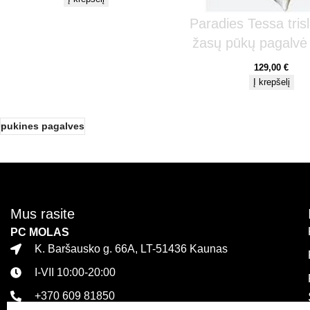
Paradies Tessa tris
žasų pūkų pagalvė
129,00
€
Į krepšelį
pukines pagalves
Mus rasite
PC MOLAS
K. Baršausko g. 66A, LT-51436 Kaunas
I-VII 10:00-20:00
+370 609 81850