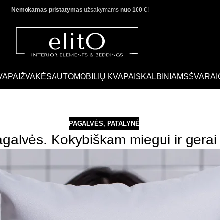
Nemokamas pristatymas
užsakymams
nuo 100 €
!
VAPAI
ŽVAKĖS
AUTOMOBILIŲ KVAPAI
SKALBINIAMS
ŠVARAI
PAGALVĖS
,
PATALYNĖ
galvės. Kokybiškam miegui ir gerai 