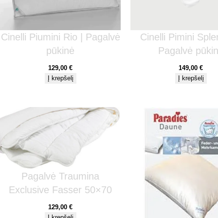
Cinelli Piumini Rio | Pagalvė
Cinelli Pimini Sple
pūkinė
Pagalvė pūki
129,00
€
149,00
€
Į krepšelį
Į krepšelį
Pagalvė Traumina
Exclusive Fasser 50×70
129,00
€
Į krepšelį