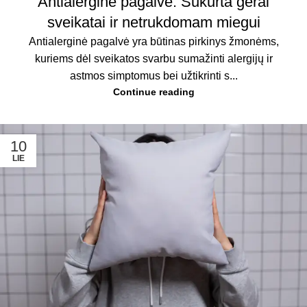
Antialerginė pagalvė: Sukurta gerai
sveikatai ir netrukdomam miegui
Antialerginė pagalvė yra būtinas pirkinys žmonėms,
kuriems dėl sveikatos svarbu sumažinti alergijų ir
astmos simptomus bei užtikrinti s...
Continue reading
10
LIE