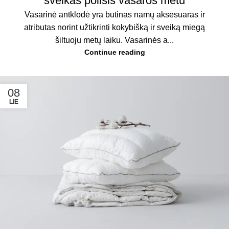
sveikas poilsis vasaros metu
Vasarinė antklodė yra būtinas namų aksesuaras ir
atributas norint užtikrinti kokybišką ir sveiką miegą
šiltuoju metų laiku. Vasarinės a...
Continue reading
08
LIE