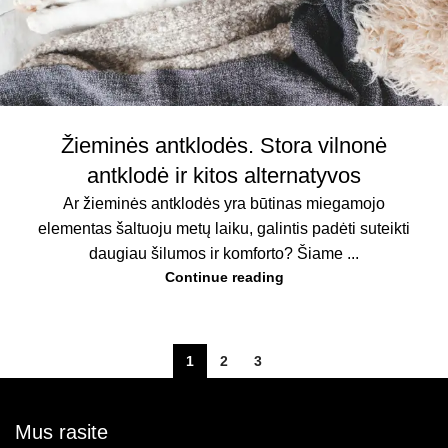
Žieminės antklodės. Stora vilnonė
antklodė ir kitos alternatyvos
Ar žieminės antklodės yra būtinas miegamojo
elementas šaltuoju metų laiku, galintis padėti suteikti
daugiau šilumos ir komforto? Šiame ...
Continue reading
1
2
3
Mus rasite