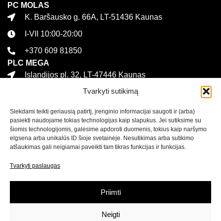
PC MOLAS
K. Baršausko g. 66A, LT-51436 Kaunas
I-VII 10:00-20:00
+370 609 81850
PLC MEGA
Islandijos pl. 32, LT-47446 Kaunas
Tvarkyti sutikimą
I-VII 10:00-21:00
+370 616 21627
Siekdami teikti geriausią patirtį, įrenginio informacijai saugoti ir (arba)
Informacija
pasiekti naudojame tokias technologijas kaip slapukus. Jei sutiksime su
šiomis technologijomis, galėsime apdoroti duomenis, tokius kaip naršymo
Kontaktai
elgsena arba unikalūs ID šioje svetainėje. Nesutikimas arba sutikimo
atšaukimas gali neigiamai paveikti tam tikras funkcijas ir funkcijas.
Pirkimo sąlygos ir taisyklės
Tvarkyti paslaugas
Privatumo politika
Sekite mus
Priimti
Naujienlaiškis
Neigti