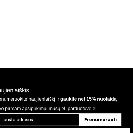
ujienlaiškis
enumeruokite naujienlaiškį ir
gaukite net 15% nuolaidą
vo pirmam apsipirkimui mūsų el. parduotuvėje!
Prenumeruoti