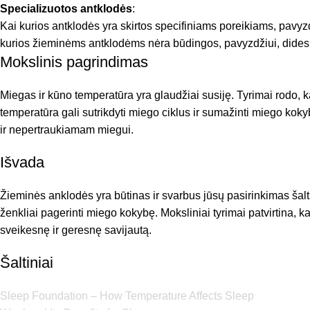
Specializuotos antklodės
:
Kai kurios antklodės yra skirtos specifiniams poreikiams, pavyz
kurios žieminėms antklodėms nėra būdingos, pavyzdžiui, didesnę
Mokslinis pagrindimas
Miegas ir kūno temperatūra yra glaudžiai susiję. Tyrimai rodo, 
temperatūra gali sutrikdyti miego ciklus ir sumažinti miego kok
ir nepertraukiamam miegui.
Išvada
Žieminės anklodės yra būtinas ir svarbus jūsų pasirinkimas šalt
ženkliai pagerinti miego kokybę. Moksliniai tyrimai patvirtina, 
sveikesnę ir geresnę savijautą.
Šaltiniai
Sleep Foundation – How Temperature Affects Sleep