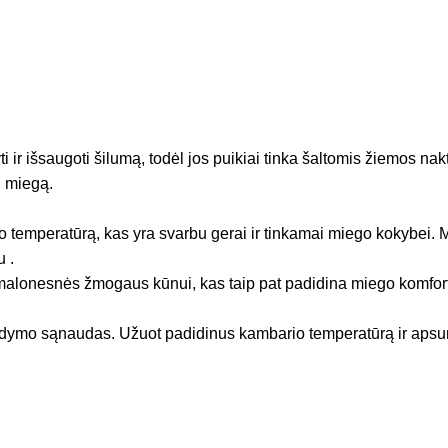
i ir išsaugoti šilumą, todėl jos puikiai tinka šaltomis žiemos na
i miegą.
emperatūrą, kas yra svarbu gerai ir tinkamai miego kokybei. Mok
u .
r malonesnės žmogaus kūnui, kas taip pat padidina miego komfor
ldymo sąnaudas. Užuot padidinus kambario temperatūrą ir apsun