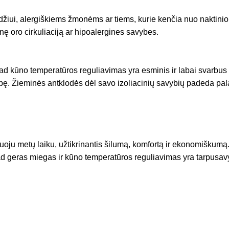
džiui, alergiškiems žmonėms ar tiems, kurie kenčia nuo naktinio 
 oro cirkuliaciją ar hipoalergines savybes.
kad kūno temperatūros reguliavimas yra esminis ir labai svarbus
ybę. Žieminės antklodės dėl savo izoliacinių savybių padeda pal
uoju metų laiku, užtikrinantis šilumą, komfortą ir ekonomiškumą
kad geras miegas ir kūno temperatūros reguliavimas yra tarpusavy