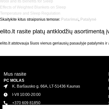
Wool and Its Benefits for Sleep
Effects of Weighted Blankets on Sleep
Temperature and Sleep Regulation
Skaitykite kitus straipsnius temose:
Patarimai
,
Patalynė
elito.lt rasite platų antklodžių asortiment
elito.lt atstovauja šiuos vienus geriausių pasaulyje patalynės i
Mus rasite
PC MOLAS
K. Baršausko g. 66A, LT-51436 Kaunas
I-VII 10:00-20:00
+370 609 81850
PLC MEGA