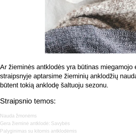
Ar žieminės antklodės yra būtinas miegamojo el
straipsnyje aptarsime žieminių anklodžių naudą, 
būtent tokią anklodę šaltuoju sezonu.
Straipsnio temos:
Nauda žmonėms
Gera žieminė antklodė: Savybės
Palyginimas su kitomis antklodėmis