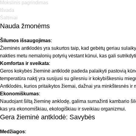
Mokslinis pagrindimas
Išvada
Šaltiniai
Nauda žmonėms
Šilumos išsaugojimas
:
Žieminės antklodės yra sukurtos taip, kad gebėtų geriau sulaikyt
nakties metu nemalonių potyrių vėstant kūnui, kas gali sutrikdyt
Komfortas ir sveikata
:
Geros kokybės žieminė antklodė padeda palaikyti pastovią kūno t
temperatūra naktį yra susijusi su gilesniu ir kokybiškesniu mieg
Antklodės, kurios pritaikytos žiemai, dažnai yra minkštesnės i
Ekonomiškumas
:
Naudojant šiltą žieminę anklodę, galima sumažinti kambario ši
kas yra ekonomiškiau, ekologiškiau ir sveikiau organizmui.
Gera žieminė antklodė: Savybės
Medžiagos
: