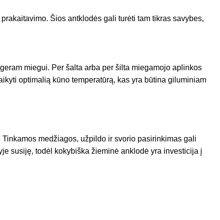
prakaitavimo. Šios antklodės gali turėti tam tikras savybes,
 geram miegui. Per šalta arba per šilta miegamojo aplinkos
aikyti optimalią kūno temperatūrą, kas yra būtina giluminiam
. Tinkamos medžiagos, užpildo ir svorio pasirinkimas gali
je susiję, todėl kokybiška žieminė anklodė yra investicija į