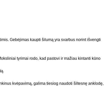
ktimis. Gebėjimas kaupti šilumą yra svarbus norint išvengti
sliniai tyrimai rodo, kad pastovi ir mažiau kintanti kūno
tą.
kinus kvėpavimą, galima tiesiog naudoti šiltesnę anklodę,