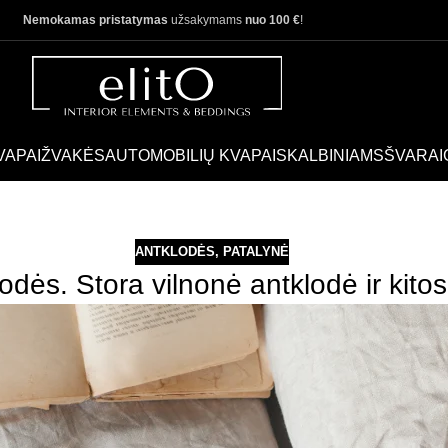
Nemokamas pristatymas
užsakymams
nuo 100 €
!
VAPAI
ŽVAKĖS
AUTOMOBILIŲ KVAPAI
SKALBINIAMS
ŠVARAI
ANTKLODĖS
,
PATALYNĖ
odės. Stora vilnonė antklodė ir kitos