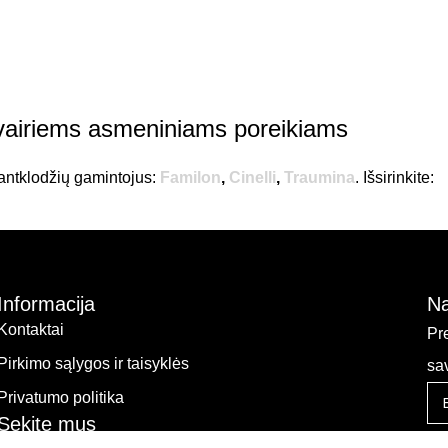
ą įvairiems asmeniniams poreikiams
r antklodžių gamintojus:
Familon
,
Cinelli
,
Traumina
. Išsirinkite:
Informacija
Na
Kontaktai
Pr
Pirkimo sąlygos ir taisyklės
sa
Privatumo politika
Sekite mus