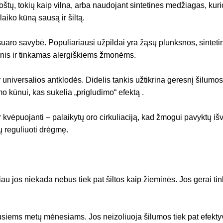
tų, tokių kaip vilna, arba naudojant sintetines medžiagas, kurios
šlaiko kūną sausą ir šiltą.
aro savybė. Populiariausi užpildai yra žąsų plunksnos, sintetini
rginis ir tinkamas alergiškiems žmonėms.
universalios antklodės. Didelis tankis užtikrina geresnį šilumo
o kūnui, kas sukelia „prigludimo“ efektą .
 ir kvėpuojanti – palaikytų oro cirkuliaciją, kad žmogui pavyktų i
ių reguliuoti drėgmę.
iau jos niekada nebus tiek pat šiltos kaip žieminės. Jos gerai ti
usiems metų mėnesiams. Jos neizoliuoja šilumos tiek pat efektyv