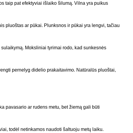
 taip pat efektyviai išlaiko šilumą. Vilna yra puikus
s pluoštas ar pūkai. Plunksnos ir pūkai yra lengvi, tačiau
s sulaikymą. Moksliniai tyrimai rodo, kad sunkesnės
švengti pernelyg didelio prakaitavimo. Natūralūs pluoštai,
nka pavasario ar rudens metu, bet žiemą gali būti
iai, todėl netinkamos naudoti šaltuoju metų laiku.