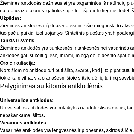
Žieminės antklodės dažniausiai yra pagamintos iš natūralių pluoš
natūralus izoliatorius, galintis sugerti ir išgarinti drėgmę, todėl i
Užpildas
:
Žieminės antklodės užpildas yra esminė šio miegui skirto aksesu
tuo pačiu puikiai izoliuojantys. Sintetinis pluoštas yra hipoale
Tankis ir svoris
:
Žieminės anklodės yra sunkesnės ir tankesnės nei vasarinės ar 
anklodės gali sukelti gilesnį ir ramų miegą dėl didesnio spaudim
Oro cirkuliacija
:
Nors žieminė anklodė turi būti šilta, svarbu, kad ji taip pat būtų
tokie kaip vilna, yra pranašesni šioje srityje dėl jų turimų savyb
Palyginimas su kitomis antklodėmis
Universalios antklodės
:
Universalios antklodės yra pritaikytos naudoti ištisus metus, tač
nepakankamai šiltos.
Vasarinės antklodės
:
Vasarinės antklodės yra lengvesnės ir plonesnės, skirtos šilčia