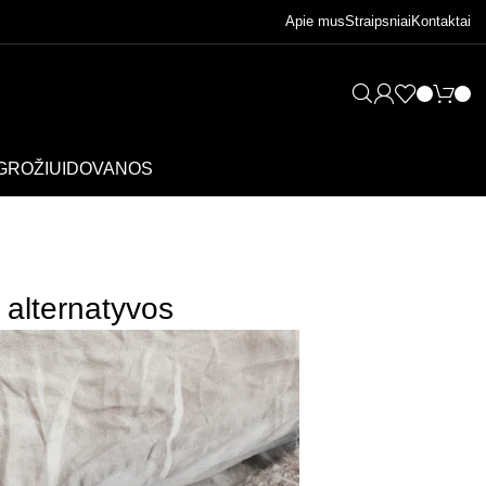
Apie mus
Straipsniai
Kontaktai
GROŽIUI
DOVANOS
 alternatyvos