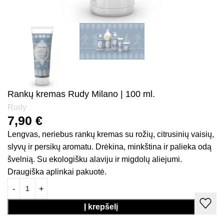
Rankų kremas Rudy Milano | 100 ml.
Rudy
7,90
€
Lengvas, neriebus rankų kremas su rožių, citrusinių vaisių,
slyvų ir persikų aromatu. Drėkina, minkština ir palieka odą
švelnią. Su ekologišku alaviju ir migdolų aliejumi.
Draugiška aplinkai pakuotė.
Į krepšelį