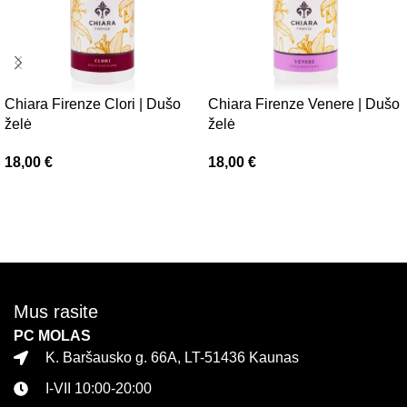
Chiara Firenze Clori | Dušo
Chiara Firenze Venere | Dušo
želė
želė
18,00
€
18,00
€
Į krepšelį
Į krepšelį
Mus rasite
PC MOLAS
K. Baršausko g. 66A, LT-51436 Kaunas
I-VII 10:00-20:00