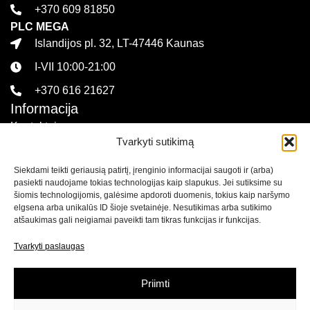
+370 609 81850
PLC MEGA
Islandijos pl. 32, LT-47446 Kaunas
I-VII 10:00-21:00
+370 616 21627
Informacija
Kontaktai
Tvarkyti sutikimą
Pirkimo sąlygos ir taisyklės
Siekdami teikti geriausią patirtį, įrenginio informacijai saugoti ir (arba)
Privatumo politika
pasiekti naudojame tokias technologijas kaip slapukus. Jei sutiksime su
Sekite mus
šiomis technologijomis, galėsime apdoroti duomenis, tokius kaip naršymo
elgsena arba unikalūs ID šioje svetainėje. Nesutikimas arba sutikimo
atšaukimas gali neigiamai paveikti tam tikras funkcijas ir funkcijas.
Naujienlaiškis
Tvarkyti paslaugas
Prenumeruokite naujienlaiškį ir
gaukite net 15% nuolaidą
savo pirmam apsipirkimui mūsų el. parduotuvėje!
Priimti