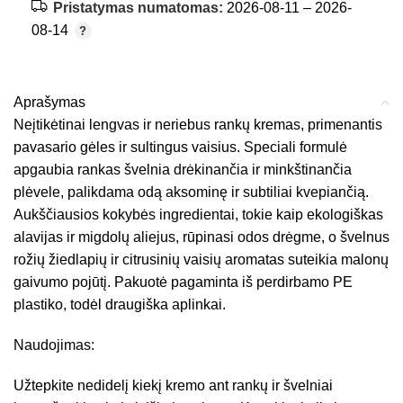
Pristatymas numatomas:
2026-08-11 – 2026-
08-14
Aprašymas
Neįtikėtinai lengvas ir neriebus rankų kremas, primenantis
pavasario gėles ir sultingus vaisius. Speciali formulė
apgaubia rankas švelnia drėkinančia ir minkštinančia
plėvele, palikdama odą aksominę ir subtiliai kvepiančią.
Aukščiausios kokybės ingredientai, tokie kaip ekologiškas
alavijas ir migdolų aliejus, rūpinasi odos drėgme, o švelnus
rožių žiedlapių ir citrusinių vaisių aromatas suteikia malonų
gaivumo pojūtį. Pakuotė pagaminta iš perdirbamo PE
plastiko, todėl draugiška aplinkai.
Naudojimas:
Užtepkite nedidelį kiekį kremo ant rankų ir švelniai