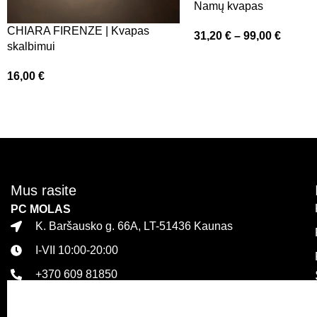
Namų kvapas
CHIARA FIRENZE | Kvapas
31,20
€
–
99,00
€
skalbimui
16,00
€
Mus rasite
PC MOLAS
K. Baršausko g. 66A, LT-51436 Kaunas
I-VII 10:00-20:00
+370 609 81850
PLC MEGA
Islandijos pl. 32, LT-47446 Kaunas