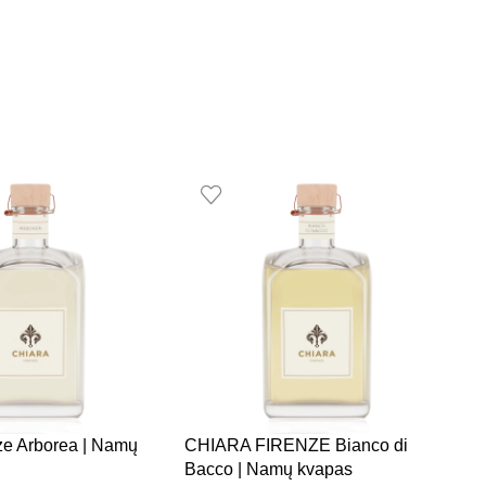
ze Arborea | Namų
CHIARA FIRENZE Bianco di
C
Bacco | Namų kvapas
N