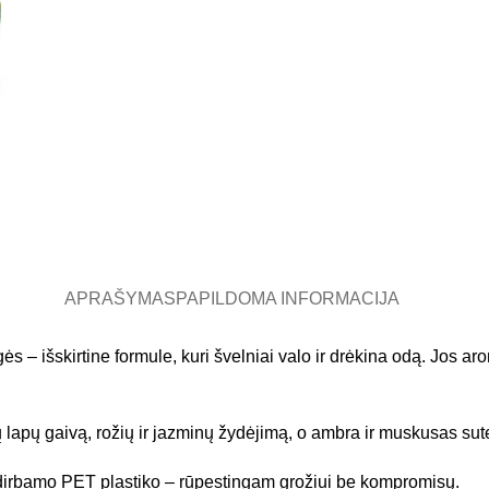
APRAŠYMAS
PAPILDOMA INFORMACIJA
gės – išskirtine formule, kuri švelniai valo ir drėkina odą. Jos a
apų gaivą, rožių ir jazminų žydėjimą, o ambra ir muskusas sut
rdirbamo PET plastiko – rūpestingam grožiui be kompromisų.