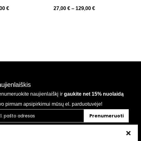
,00
€
27,00
€
–
129,00
€
4
ujienlaiškis
enumeruokite naujienlaiškį ir
gaukite net 15% nuolaidą
vo pirmam apsipirkimui mūsų el. parduotuvėje!
Prenumeruoti