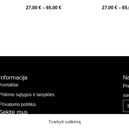
27,00
€
–
65,00
€
27,00
€
–
65
Informacija
Na
Kontaktai
Pr
Pirkimo sąlygos ir taisyklės
sa
Privatumo politika
Sekite mus
Tvarkyti sutikimą