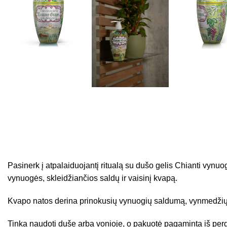
Pasinerk į atpalaiduojantį ritualą su dušo gelis Chianti vynuo
vynuogės, skleidžiančios saldų ir vaisinį kvapą.
Kvapo natos derina prinokusių vynuogių saldumą, vynmedžių l
Tinka naudoti duše arba vonioje, o pakuotė pagaminta iš pe