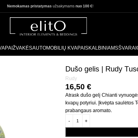
Nemokamas pristatymas
užsakymams
nuo 100 €
!
VAPAI
ŽVAKĖS
AUTOMOBILIŲ KVAPAI
SKALBINIAMS
ŠVARAI
00 ml.
Dušo gelis | Rudy Tu
Rudy
16,50
€
Atrask dušo gelį Chianti vynuogė
kvapų potyriui. Įkvėpta saulėtos 
prabangaus aromato.