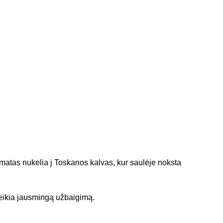
romatas nukelia į Toskanos kalvas, kur saulėje noksta
eikia jausmingą užbaigimą.