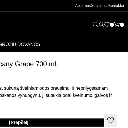
Apie mus
Straipsniai
Kontaktai
GROŽIUI
DOVANOS
scany Grape 700 ml.
s, sukurtą švelniam odos prausimui ir neprilygstamam
Toskanos vynuogynų, ji suteikia odai švelnumo, gaivos ir
Į krepšelį