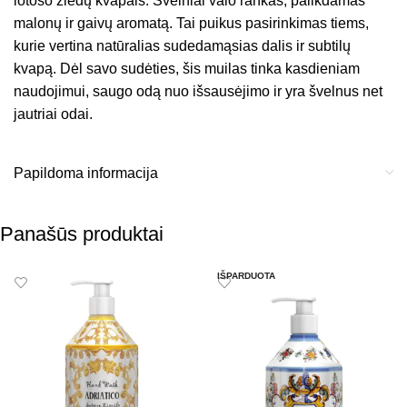
lotoso žiedų kvapais. Švelniai valo rankas, palikdamas
malonų ir gaivų aromatą. Tai puikus pasirinkimas tiems,
kurie vertina natūralias sudedamąsias dalis ir subtilų
kvapą. Dėl savo sudėties, šis muilas tinka kasdieniam
naudojimui, saugo odą nuo išsausėjimo ir yra švelnus net
jautriai odai.
Papildoma informacija
Panašūs produktai
IŠPARDUOTA