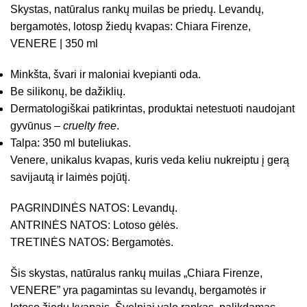
Skystas, natūralus rankų muilas be priedų. Levandų,
bergamotės, lotosp žiedų kvapas: Chiara Firenze,
VENERE | 350 ml
Minkšta, švari ir maloniai kvepianti oda.
Be silikonų, be dažiklių.
Dermatologiškai patikrintas, produktai netestuoti naudojant
gyvūnus –
cruelty free
.
Talpa: 350 ml buteliukas.
Venere, unikalus kvapas, kuris veda keliu nukreiptu į gerą
savijautą ir laimės pojūtį.
PAGRINDINĖS NATOS: Levandų.
ANTRINĖS NATOS: Lotoso gėlės.
TRETINĖS NATOS: Bergamotės.
Šis skystas, natūralus rankų muilas „Chiara Firenze,
VENERE” yra pagamintas su levandų, bergamotės ir