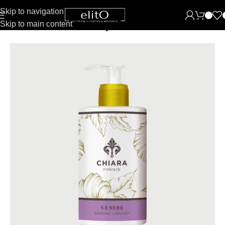
Skip to navigation
Skip to main content
Pradžia
Grožiui
Natūralus skystas muilas