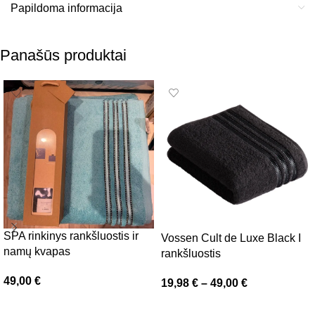
Papildoma informacija
Panašūs produktai
SPA rinkinys rankšluostis ir
Vossen Cult de Luxe Black I
namų kvapas
rankšluostis
49,00
€
19,98
€
–
49,00
€
Į krepšelį
Pasirinkti savybes