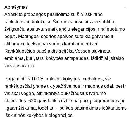
Aprašymas
Atraskite prabangos prisilietimą su šia išskirtine
rankšluosčių kolekcija. Šie rankšluosčiai žavi subtiliu,
žvilgančiu apsiuvu, suteikiančiu elegancijos ir rafinuotumo
pojūtį. Madingos, sodrios spalvos suteikia gaivumo ir
stilingumo kiekvienai vonios kambario erdvei.
Rankšluosčius puošia diskretiška Vossen siuvinėta
emblema, kuri, tarsi kokybės antspaudas, išdidžiai įsitaiso
virš apsiuvimo.
Pagaminti iš 100 % aukštos kokybės medvilnės, šie
rankšluosčiai yra ne tik ypač švelnūs ir malonūs odai, bet ir
visiškai vegan, atitinkantys aukščiausius tvarumo
standartus. 620 g/m² tankis užtikrina puikų sugeriamumą ir
ilgaamžiškumą, todėl tai – puikus pasirinkimas ieškantiems
išskirtinės kokybės ir elegancijos.