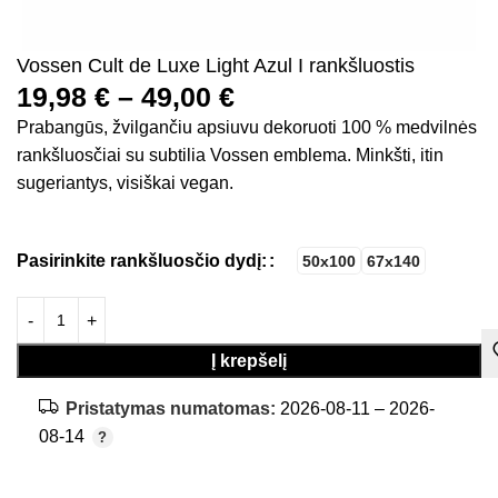
Vossen Cult de Luxe Light Azul I rankšluostis
19,98
€
–
49,00
€
Prabangūs, žvilgančiu apsiuvu dekoruoti 100 % medvilnės
rankšluosčiai su subtilia Vossen emblema. Minkšti, itin
sugeriantys, visiškai vegan.
Pasirinkite rankšluosčio dydį:
50x100
67x140
Į krepšelį
Pristatymas numatomas:
2026-08-11 – 2026-
08-14