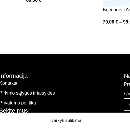
69,00
€
Belmanetti A
79,00
€
–
99
Informacija
Na
Kontaktai
Pr
Pirkimo sąlygos ir taisyklės
sa
Privatumo politika
Sekite mus
Tvarkyti sutikimą