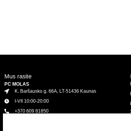
Mus rasite
PC MOLAS
K. Baršausko g. 66A, LT-51436 Kaunas
I-VII 10:00-20:00
+370 609 81850
PLC MEGA
Islandijos pl. 32, LT-47446 Kaunas