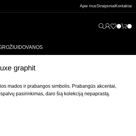
Apie mus
Straipsniai
Kontaktai
GROŽIUI
DOVANOS
uxe graphit
sios mados ir prabangos simbolis. Prabangūs akcentai,
u spalvų pasirinkimas, daro šią kolekciją nepaprastą.