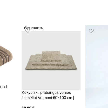
IŠPARDUOTA
ra I
Kokybiški, prabangūs vonios
kilimėliai Vermont 60×100 cm |
Bežinis, smėlio spalvos