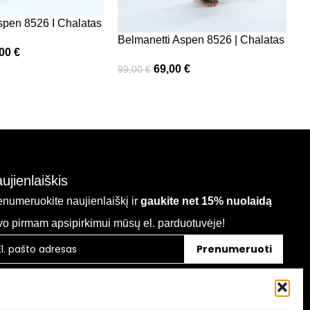
spen 8526 I Chalatas
Belmanetti Aspen 8526 | Chalatas
,00
€
69,00
€
99,00
€
ujienlaiškis
enumeruokite naujienlaiškį ir
gaukite net 15% nuolaidą
vo pirmam apsipirkimui mūsų el. parduotuvėje!
Prenumeruoti