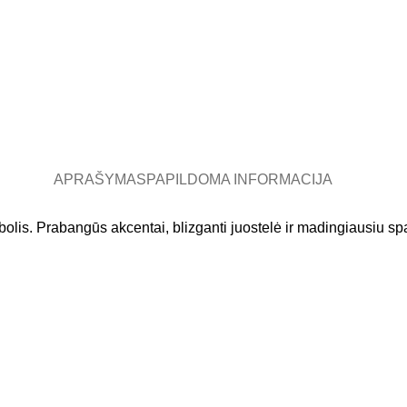
APRAŠYMAS
PAPILDOMA INFORMACIJA
olis. Prabangūs akcentai, blizganti juostelė ir madingiausiu spa