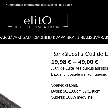
Nemokamas pristatymas
užsakymams
nuo 100 €
!
VAPAI
ŽVAKĖS
AUTOMOBILIŲ KVAPAI
SKALBINIAMS
ŠVARAI
Rankšluostis Cutl de L
19,98
€
–
49,00
€
„Cutl de Luxe” yra puikus aukšto
blizganti juostelė ir madingiausi
Spalva: graphit.
Dydis: 50X100cm 67x140cm.
Sudėtis: 100% medvilnė.