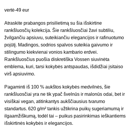
vertė-49 eur
Atraskite prabangos prisilietimą su šia išskirtine
rankšluosčių kolekcija. Šie rankšluosčiai žavi subtiliu,
žvilgančiu apsiuvu, suteikiančiu elegancijos ir rafinuotumo
pojūtį. Madingos, sodrios spalvos suteikia gaivumo ir
stilingumo kiekvienai vonios kambario erdvei.
Rankšluosčius puošia diskretiška Vossen siuvinėta
emblema, kuri, tarsi kokybės antspaudas, išdidžiai įsitaiso
virš apsiuvimo.
Pagaminti iš 100 % aukštos kokybės medvilnės, šie
rankšluosčiai yra ne tik ypač švelnūs ir malonūs odai, bet ir
visiškai vegan, atitinkantys aukščiausius tvarumo
standartus. 620 g/m² tankis užtikrina puikų sugeriamumą ir
ilgaamžiškumą, todėl tai – puikus pasirinkimas ieškantiems
išskirtinės kokybės ir elegancijos.