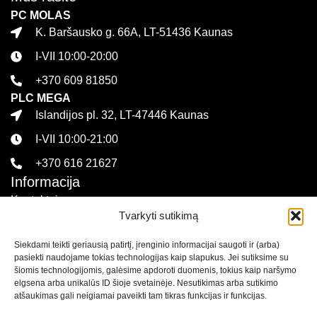
PC MOLAS
K. Baršausko g. 66A, LT-51436 Kaunas
I-VII 10:00-20:00
+370 609 81850
PLC MEGA
Islandijos pl. 32, LT-47446 Kaunas
I-VII 10:00-21:00
+370 616 21627
Informacija
Kontaktai
Tvarkyti sutikimą
Pirkimo sąlygos ir taisyklės
Siekdami teikti geriausią patirtį, įrenginio informacijai saugoti ir (arba)
Privatumo politika
pasiekti naudojame tokias technologijas kaip slapukus. Jei sutiksime su
Sekite mus
šiomis technologijomis, galėsime apdoroti duomenis, tokius kaip naršymo
elgsena arba unikalūs ID šioje svetainėje. Nesutikimas arba sutikimo
atšaukimas gali neigiamai paveikti tam tikras funkcijas ir funkcijas.
Naujienlaiškis