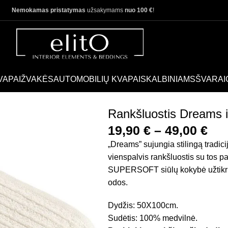
Nemokamas pristatymas
užsakymams
nuo 100 €
!
VAPAI
ŽVAKĖS
AUTOMOBILIŲ KVAPAI
SKALBINIAMS
ŠVARAI
Rankšluostis Dreams 
19,90
€
–
49,00
€
„Dreams” sujungia stilingą tradic
vienspalvis rankšluostis su tos p
SUPERSOFT siūlų kokybė užtikri
odos.
Dydžis: 50X100cm.
Sudėtis: 100% medvilnė.