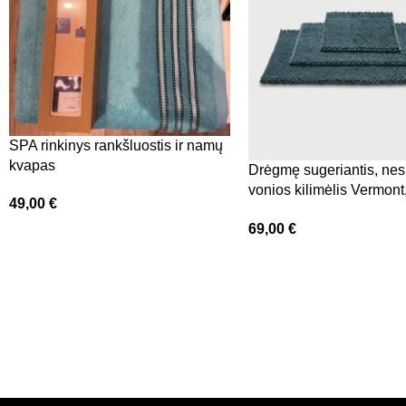
SPA rinkinys rankšluostis ir namų
kvapas
Drėgmę sugeriantis, nesl
vonios kilimėlis Vermon
49,00
€
cm, tamsiai mėlynas
69,00
€