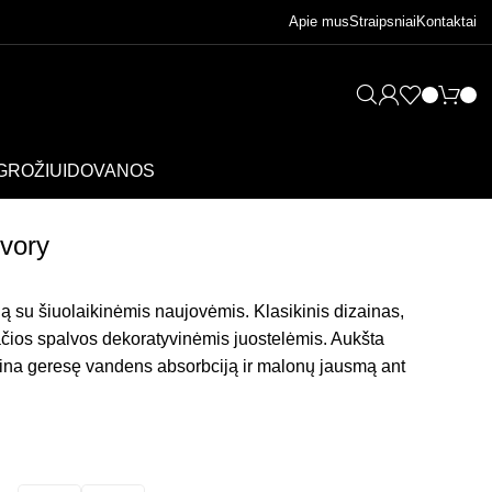
Apie mus
Straipsniai
Kontaktai
GROŽIUI
DOVANOS
ivory
iją su šiuolaikinėmis naujovėmis. Klasikinis dizainas,
ačios spalvos dekoratyvinėmis juostelėmis. Aukšta
na geresę vandens absorbciją ir malonų jausmą ant