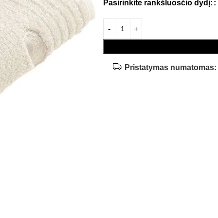
Pasirinkite rankšluosčio dydį:
Pristatymas numatomas: