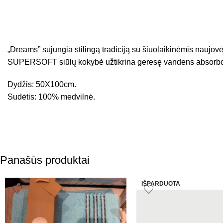
„Dreams” sujungia stilingą tradiciją su šiuolaikinėmis naujov
SUPERSOFT siūlų kokybė užtikrina geresę vandens absorbci
Dydžis: 50X100cm.
Sudėtis: 100% medvilnė.
Panašūs produktai
IŠPARDUOTA