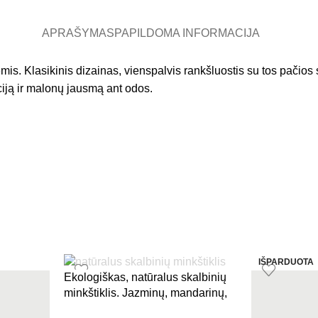
APRAŠYMAS
PAPILDOMA INFORMACIJA
ėmis. Klasikinis dizainas, vienspalvis rankšluostis su tos pačio
ją ir malonų jausmą ant odos.
IŠPARDUOTA
Ekologiškas, natūralus skalbinių
minkštiklis. Jazminų, mandarinų,
vanilės, imbiero kvapo | SAGES