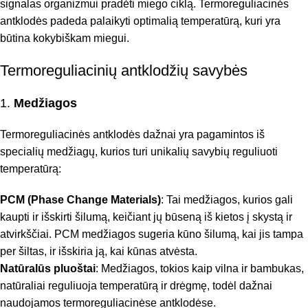
signalas organizmui pradėti miego ciklą. Termoreguliacinės
antklodės padeda palaikyti optimalią temperatūrą, kuri yra
būtina kokybiškam miegui.
Termoreguliacinių antklodžių savybės
1.
Medžiagos
Termoreguliacinės antklodės dažnai yra pagamintos iš
specialių medžiagų, kurios turi unikalių savybių reguliuoti
temperatūrą:
PCM (Phase Change Materials)
: Tai medžiagos, kurios gali
kaupti ir išskirti šilumą, keičiant jų būseną iš kietos į skystą ir
atvirkščiai. PCM medžiagos sugeria kūno šilumą, kai jis tampa
per šiltas, ir išskiria ją, kai kūnas atvėsta.
Natūralūs pluoštai
: Medžiagos, tokios kaip vilna ir bambukas,
natūraliai reguliuoja temperatūrą ir drėgmę, todėl dažnai
naudojamos termoreguliacinėse antklodėse.