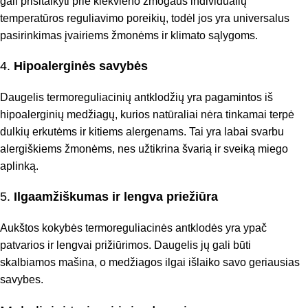
gali prisitaikyti prie kiekvieno žmogaus individualių
temperatūros reguliavimo poreikių, todėl jos yra universalus
pasirinkimas įvairiems žmonėms ir klimato sąlygoms.
4.
Hipoalerginės savybės
Daugelis termoreguliacinių antklodžių yra pagamintos iš
hipoalerginių medžiagų, kurios natūraliai nėra tinkamai terpė
dulkių erkutėms ir kitiems alergenams. Tai yra labai svarbu
alergiškiems žmonėms, nes užtikrina švarią ir sveiką miego
aplinką.
5.
Ilgaamžiškumas ir lengva priežiūra
Aukštos kokybės termoreguliacinės antklodės yra ypač
patvarios ir lengvai prižiūrimos. Daugelis jų gali būti
skalbiamos mašina, o medžiagos ilgai išlaiko savo geriausias
savybes.