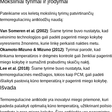
Moksliniai tyrimai ir įrodymai
Pateikiame vos keletą mokslinių tyrimų patvirtinančių
termoreguliacinių antklodžių naudą:
Van Someren et al. (2002)
: Šiame tyrime buvo nustatyta, kad
vėsinimo technologijos gali padėti pagerinti miego kokybę
vyresniems žmonėms, kurie linkę perkaisti nakties metu.
Okamoto-Mizuno & Mizuno (2012)
: Tyrimai parodė, kad
tinkama temperatūros ir drėgmės kontrolė gali ženkliai pagerinti
miego kokybę ir sumažinti prabudimų skaičių naktį.
Lee et al. (2018)
: Šiame tyrime buvo nustatyta, kad
termoreguliacinės medžiagos, tokios kaip PCM, gali padėti
išlaikyti pastovią kūno temperatūrą ir pagerinti miego kokybę.
Išvada
Termoreguliacinė antklodė yra inovatyvi miego priemonė, kuri
padeda palaikyti optimalią kūno temperatūrą, užtikrinant poilsio