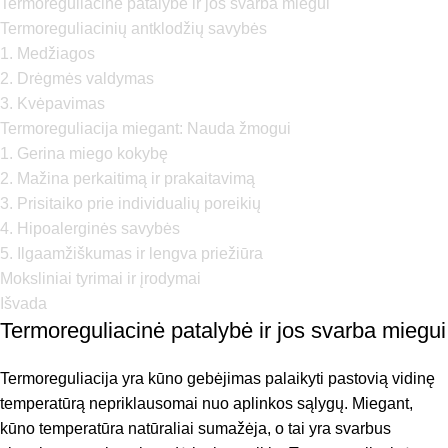
Termoreguliacinė patalybė ir jos svarba miegui
Termoreguliacinių antklodžių savybės
1. Medžiagos
2. Drėgmės valdymas
3. Kvėpavimas
Termoreguliacija miegant: Nauda žmogui
1. Gerina miego kokybę
2. Mažina perkaitimą ir prakaitavimą
3. Prisitaiko prie individualių poreikių
4. Hipoalerginės savybės
5. Ilgaamžiškumas ir lengva priežiūra
Moksliniai tyrimai ir įrodymai
Išvada
Termoreguliacinė patalybė ir jos svarba miegui
Termoreguliacija yra kūno gebėjimas palaikyti pastovią vidinę
temperatūrą nepriklausomai nuo aplinkos sąlygų. Miegant,
kūno temperatūra natūraliai sumažėja, o tai yra svarbus