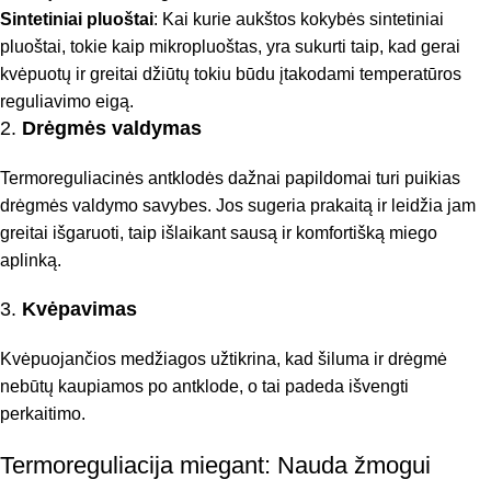
Sintetiniai pluoštai
: Kai kurie aukštos kokybės sintetiniai
pluoštai, tokie kaip mikropluoštas, yra sukurti taip, kad gerai
kvėpuotų ir greitai džiūtų tokiu būdu įtakodami temperatūros
reguliavimo eigą.
2.
Drėgmės valdymas
Termoreguliacinės antklodės dažnai papildomai turi puikias
drėgmės valdymo savybes. Jos sugeria prakaitą ir leidžia jam
greitai išgaruoti, taip išlaikant sausą ir komfortišką miego
aplinką.
3.
Kvėpavimas
Kvėpuojančios medžiagos užtikrina, kad šiluma ir drėgmė
nebūtų kaupiamos po antklode, o tai padeda išvengti
perkaitimo.
Termoreguliacija miegant: Nauda žmogui