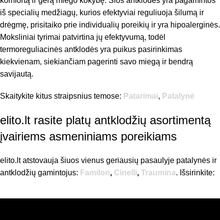
komfortą ir gerą miego kokybę. Šios antklodės yra pagamintos
iš specialių medžiagų, kurios efektyviai reguliuoja šilumą ir
drėgmę, prisitaiko prie individualių poreikių ir yra hipoalerginės.
Moksliniai tyrimai patvirtina jų efektyvumą, todėl
termoreguliacinės antklodės yra puikus pasirinkimas
kiekvienam, siekiančiam pagerinti savo miegą ir bendrą
savijautą.
Skaitykite kitus straipsnius temose:
Patarimai
,
Patalynė
elito.lt rasite platų antklodžių asortimentą
įvairiems asmeniniams poreikiams
elito.lt atstovauja šiuos vienus geriausių pasaulyje patalynės ir
antklodžių gamintojus:
Familon
,
Cinelli
,
Traumina
. Išsirinkite: