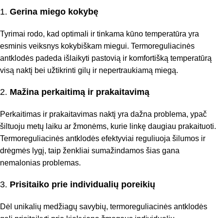
1.
Gerina miego kokybę
Tyrimai rodo, kad optimali ir tinkama kūno temperatūra yra
esminis veiksnys kokybiškam miegui. Termoreguliacinės
antklodės padeda išlaikyti pastovią ir komfortišką temperatūrą
visą naktį bei užtikrinti gilų ir nepertraukiamą miegą.
2.
Mažina perkaitimą ir prakaitavimą
Perkaitimas ir prakaitavimas naktį yra dažna problema, ypač
šiltuoju metų laiku ar žmonėms, kurie linkę daugiau prakaituoti.
Termoreguliacinės antklodės efektyviai reguliuoja šilumos ir
drėgmės lygį, taip ženkliai sumažindamos šias gana
nemalonias problemas.
3.
Prisitaiko prie individualių poreikių
Dėl unikalių medžiagų savybių, termoreguliacinės antklodės