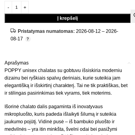
Į krepšelį
Pristatymas numatomas:
2026-08-12 – 2026-
08-17
Aprašymas
POPPY unisex chalatas su gobtuvu išsiskiria moderniu
dizainu bei ryškiais spalvų deriniais, kurie suteikia jam
elegantišką ir išskirtinį charakterį. Tai ne tik praktiškas, bet
ir stilingas pasirinkimas tiek vyrams, tiek moterims.
Išorinė chalato dalis pagaminta iš inovatyvaus
mikropluošto, kuris padeda išlaikyti šilumą ir suteikia
jaukumo pojūtį. Vidinė pusė – iš bambuko pluošto ir
medvilnės – yra itin minkšta, švelni odai bei pasižymi