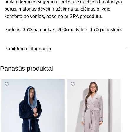
puikiu drėgmės sugėrimu. Dėl šios sudėties chalatas yra
purus, malonus dėvėti ir užtikrina aukščiausio lygio
komfortą po vonios, baseino ar SPA procedūrų.
Sudėtis: 35% bambukas, 20% medvilnė, 45% poliesteris.
Papildoma informacija
Panašūs produktai