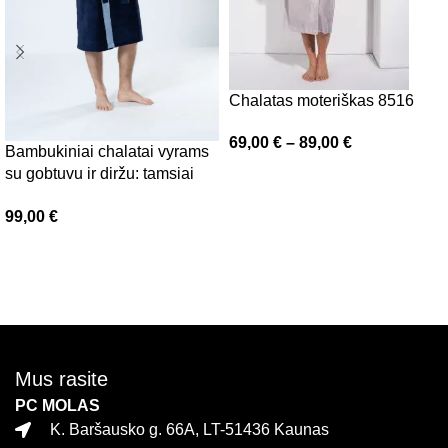
Chalatas moteriškas 8516
69,00
€
–
89,00
€
Bambukiniai chalatai vyrams
su gobtuvu ir diržu: tamsiai
Pasirinkti savybes
mėlynas Luzern, Belmanetti
99,00
€
Pasirinkti savybes
Mus rasite
PC MOLAS
K. Baršausko g. 66A, LT-51436 Kaunas