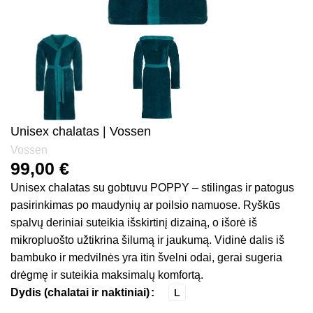
Unisex chalatas | Vossen
Vossen
99,00
€
Unisex chalatas su gobtuvu POPPY – stilingas ir patogus
pasirinkimas po maudynių ar poilsio namuose. Ryškūs
spalvų deriniai suteikia išskirtinį dizainą, o išorė iš
mikropluošto užtikrina šilumą ir jaukumą. Vidinė dalis iš
bambuko ir medvilnės yra itin švelni odai, gerai sugeria
drėgmę ir suteikia maksimalų komfortą.
Dydis (chalatai ir naktiniai)
L