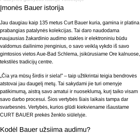
Įmonės Bauer istorija
Jau daugiau kaip 135 metus Curt Bauer kuria, gamina ir platina
prabangias patalynės kolekcijas. Tai daro naudodama
naujausias žakardinio audimo stakles ir elektroniniu būdu
valdomus dailinimo įrenginius, o savo veiklą vykdo iš savo
gimtosios vietos Aue-Bad Schlema, įsikūrusiame Ore kalnuose,
tekstilės tradicijų centre.
„Čia yra mūsų širdis ir siela!” – taip užtikrintai teigia bendrovės
atstovai jau daugelį metų. Tai sakydami jie turi omenyje
patikimumą, aistrą savo amatui ir nuoseklumą, kurį taiko visam
savo darbo procesui. Šios vertybės šiais laikais tampa dar
svarbesnės. Vertybės, kurios glūdi kiekviename išaustame
CURT BAUER prekės ženklo siūlelyje.
Kodėl Bauer užsiima audimu?