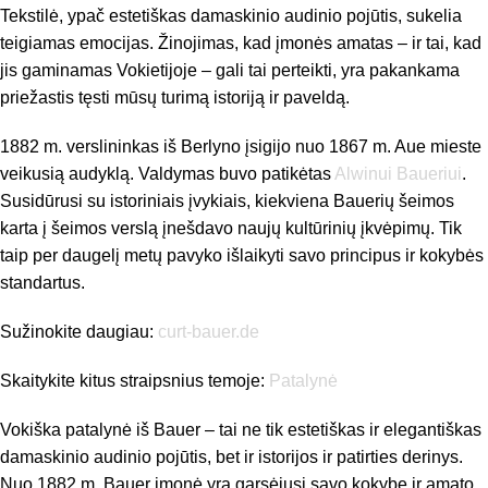
Tekstilė, ypač estetiškas damaskinio audinio pojūtis, sukelia
teigiamas emocijas. Žinojimas, kad įmonės amatas – ir tai, kad
jis gaminamas Vokietijoje – gali tai perteikti, yra pakankama
priežastis tęsti mūsų turimą istoriją ir paveldą.
1882 m. verslininkas iš Berlyno įsigijo nuo 1867 m. Aue mieste
veikusią audyklą. Valdymas buvo patikėtas
Alwinui Baueriui
.
Susidūrusi su istoriniais įvykiais, kiekviena Bauerių šeimos
karta į šeimos verslą įnešdavo naujų kultūrinių įkvėpimų. Tik
taip per daugelį metų pavyko išlaikyti savo principus ir kokybės
standartus.
Sužinokite daugiau:
curt-bauer.de
Skaitykite kitus straipsnius temoje:
Patalynė
Vokiška patalynė iš Bauer – tai ne tik estetiškas ir elegantiškas
damaskinio audinio pojūtis, bet ir istorijos ir patirties derinys.
Nuo 1882 m. Bauer įmonė yra garsėjusi savo kokybe ir amato