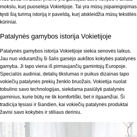
mokslu, kurį puoselėja Vokietijoje. Tai yra mūsų įsipareigojimas
tęsti šią turimą istoriją ir paveldą, kurį atskleidžia mūsų tekstilės
kūriniai.
Patalynės gamybos istorija Vokietijoje
Patalynės gamybos istorija Vokietijoje siekia senovės laikus.
Jau nuo viduramžių ši šalis garsėjo aukštos kokybės patalynės
gamyba. Ji tapo viena iš pirmaujančių gamintojų Europoje.
Specialūs audiniai, detalių tikslumas ir puikus dizainas tapo
vokiečių patalynės prekių ženklo bruožais. Vokietija nuolat
tobulino savo technologijas, siekdama pasiūlyti patalynės
gaminius, kurie būtų ne tik komfortiški, bet ir ilgaamžiai. Ši
tradicija tęsiasi ir šiandien, kai vokiečių patalynės produktai
žavisi savo kokybės ir stiliaus deriniu.