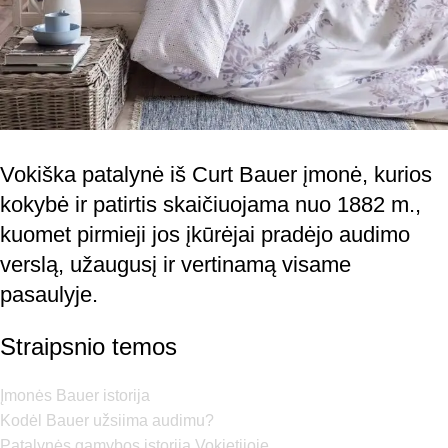
Vokiška patalynė iš Curt Bauer įmonė, kurios
kokybė ir patirtis skaičiuojama nuo 1882 m.,
kuomet pirmieji jos įkūrėjai pradėjo audimo
verslą, užaugusį ir vertinamą visame
pasaulyje.
Straipsnio temos
Įmonės Bauer istorija
Kodėl Bauer užsiima audimu?
Patalynės gamybos istorija Vokietijoje