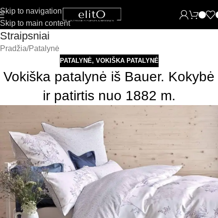
Skip to navigation
Skip to main content
Straipsniai
Pradžia
Patalynė
PATALYNĖ
,
VOKIŠKA PATALYNĖ
Vokiška patalynė iš Bauer. Kokybė
ir patirtis nuo 1882 m.