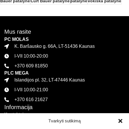
Bauer patalynė
Curt Bauer patalynė
patalynė
vokiška patalynė
Mus rasite
PC MOLAS
K. Baršausko g. 66A, LT-51436 Kaunas
I-VII 10:00-20:00
+370 609 81850
PLC MEGA
Islandijos pl. 32, LT-47446 Kaunas
I-VII 10:00-21:00
+370 616 21627
Informacija
Kontaktai
Tvarkyti sutikimą
Pirkimo sąlygos ir taisyklės