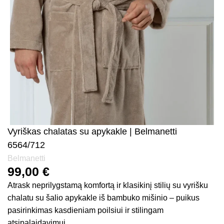
Vyriškas chalatas su apykakle | Belmanetti
6564/712
Belmanetti
99,00
€
Atrask neprilygstamą komfortą ir klasikinį stilių su vyrišku
chalatu su šalio apykakle iš bambuko mišinio – puikus
pasirinkimas kasdieniam poilsiui ir stilingam
atsipalaidavimui.