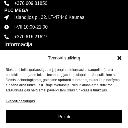
+370 609 81850
PLC MEGA
Islandijos pl. 32, LT-47446 Kaunas
I-VII 10:00-21:00
+370 616 21627
Informacija
Kontaktai
Tvarkyti sutikimą
Pirkimo sąlygos ir taisyklės
Siekdami teikti geriausią patirtį, įrenginio informacijai saugoti ir (arba)
Privatumo politika
pasiekti naudojame tokias technologijas kaip slapukus. Jei sutiksime su
Sekite mus
šiomis technologijomis, galėsime apdoroti duomenis, tokius kaip naršymo
elgsena arba unikalūs ID šioje svetainėje. Nesutikimas arba sutikimo
atšaukimas gali neigiamai paveikti tam tikras funkcijas ir funkcijas.
Naujienlaiškis
Tvarkyti paslaugas
Prenumeruokite naujienlaiškį ir
gaukite net 15% nuolaidą
savo pirmam apsipirkimui mūsų el. parduotuvėje!
Priimti