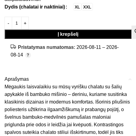
Dydis (chalatai ir naktiniai)
XL
XXL
Į krepšelį
Pristatymas numatomas:
2026-08-11 – 2026-
08-14
Aprašymas
Mėgaukis laisvalaikiu su mūsų vyrišku chalatu su šalių
apykakle iš bambuko mišinio – deriniu, kuriame susitinka
klasikinis dizainas ir modernus komfortas. Išorinis pliušinis
poliesteris užtikrina ilgaamžiškumą ir prabangų pojūtį, o
švelnus bambuko-medvilnės pamušalas maloniai
priglunda prie odos ir leidžia jai kvėpuoti. Kontrastingos
spalvos suteikia chalato stiliui išskirtinumo, todėl jis tiks