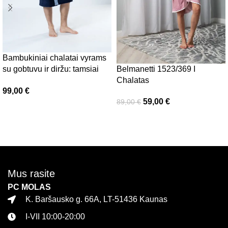
Bambukiniai chalatai vyrams
su gobtuvu ir diržu: tamsiai
Belmanetti 1523/369 I
mėlynas Luzern, Belmanetti
Chalatas
99,00
€
59,00
€
89,00
€
Pasirinkti savybes
Pasirinkti savybes
Mus rasite
PC MOLAS
K. Baršausko g. 66A, LT-51436 Kaunas
I-VII 10:00-20:00