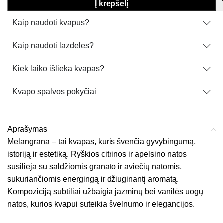
Į krepšelį
Kaip naudoti kvapus?
Kaip naudoti lazdeles?
Kiek laiko išlieka kvapas?
Kvapo spalvos pokyčiai
Aprašymas
Melangrana – tai kvapas, kuris švenčia gyvybingumą,
istoriją ir estetiką. Ryškios citrinos ir apelsino natos
susilieja su saldžiomis granato ir aviečių natomis,
sukuriančiomis energingą ir džiuginantį aromatą.
Kompoziciją subtiliai užbaigia jazminų bei vanilės uogų
natos, kurios kvapui suteikia švelnumo ir elegancijos.