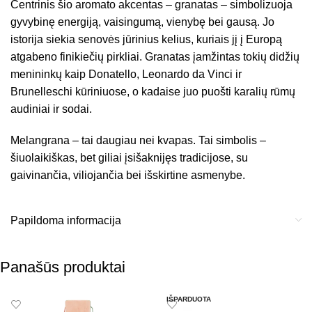
Centrinis šio aromato akcentas – granatas – simbolizuoja
gyvybinę energiją, vaisingumą, vienybę bei gausą. Jo
istorija siekia senovės jūrinius kelius, kuriais jį į Europą
atgabeno finikiečių pirkliai. Granatas įamžintas tokių didžių
menininkų kaip Donatello, Leonardo da Vinci ir
Brunelleschi kūriniuose, o kadaise juo puošti karalių rūmų
audiniai ir sodai.
Melangrana – tai daugiau nei kvapas. Tai simbolis –
šiuolaikiškas, bet giliai įsišaknijęs tradicijose, su
gaivinančia, viliojančia bei išskirtine asmenybe.
Papildoma informacija
Panašūs produktai
IŠPARDUOTA