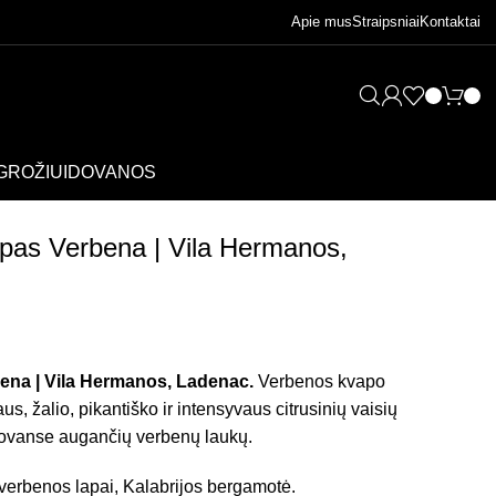
Apie mus
Straipsniai
Kontaktai
GROŽIUI
DOVANOS
pas Verbena | Vila Hermanos,
ena | Vila Hermanos, Ladenac.
Verbenos kvapo
us, žalio, pikantiško ir intensyvaus citrusinių vaisių
rovanse augančių verbenų laukų.
 verbenos lapai, Kalabrijos bergamotė.