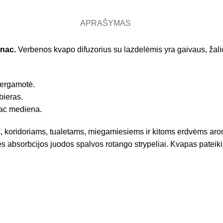
APRAŠYMAS
nac.
Verbenos kvapo difuzorius su lazdelėmis yra gaivaus, žalio,
bergamotė.
mbieras.
iac mediena.
, koridoriams, tualetams, miegamiesiems ir kitoms erdvėms aromat
lės absorbcijos juodos spalvos rotango strypeliai. Kvapas patei