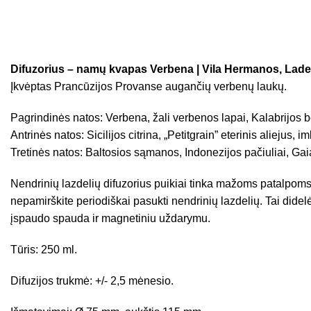
Difuzorius – namų kvapas Verbena | Vila Hermanos, Lade
Įkvėptas Prancūzijos Provanse augančių verbenų laukų.
Pagrindinės natos: Verbena, žali verbenos lapai, Kalabrijos 
Antrinės natos: Sicilijos citrina, „Petitgrain” eterinis aliejus, i
Tretinės natos: Baltosios sąmanos, Indonezijos pačiuliai, Ga
Nendrinių lazdelių difuzorius puikiai tinka mažoms patalpoms
nepamirškite periodiškai pasukti nendrinių lazdelių. Tai dide
įspaudo spauda ir magnetiniu uždarymu.
Tūris: 250 ml.
Difuzijos trukmė: +/- 2,5 mėnesio.