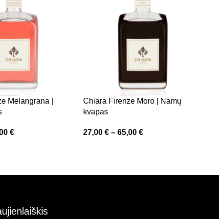
ze Melangrana |
Chiara Firenze Moro | Namų
C
s
kvapas
k
,00
€
27,00
€
–
65,00
€
2
ujienlaiškis