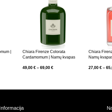
omum |
Chiara Firenze Colorata
Chiara Firen
Cardamomum | Namų kvapas
Namų kvapa
49,00
€
–
69,00
€
27,00
€
–
65
Informacija
Na