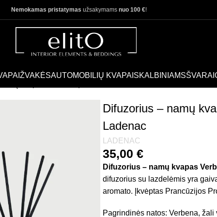
Nemokamas pristatymas
užsakymams
nuo 100 €
!
VAPAI
ŽVAKĖS
AUTOMOBILIŲ KVAPAI
SKALBINIAMS
ŠVARAI
– namų kvapas Verbena | Vila Hermanos, Ladenac
Difuzorius – namų kva
Ladenac
LADENAC
35,00
€
Difuzorius – namų kvapas Verb
difuzorius su lazdelėmis yra gaiva
aromato. Įkvėptas Prancūzijos P
Pagrindinės natos: Verbena, žali