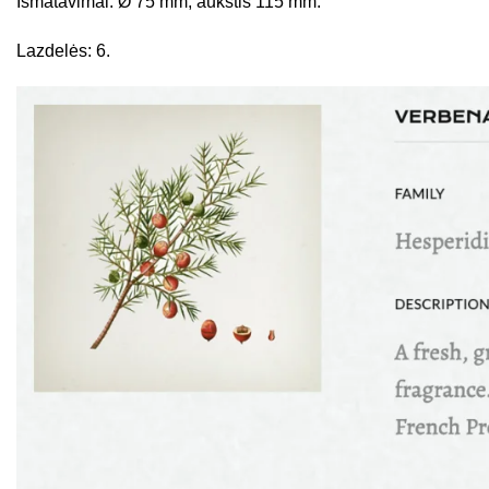
Išmatavimai: Ø 75 mm, aukštis 115 mm.
Lazdelės: 6.