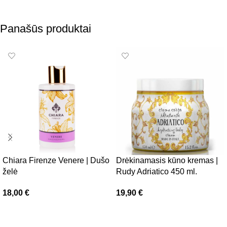
Panašūs produktai
Chiara Firenze Venere | Dušo
Drėkinamasis kūno kremas |
želė
Rudy Adriatico 450 ml.
18,00
€
19,90
€
Į krepšelį
Į krepšelį