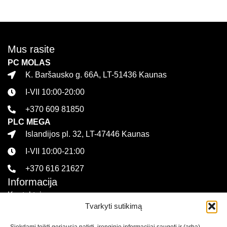
Mus rasite
PC MOLAS
K. Baršausko g. 66A, LT-51436 Kaunas
I-VII 10:00-20:00
+370 609 81850
PLC MEGA
Islandijos pl. 32, LT-47446 Kaunas
I-VII 10:00-21:00
+370 616 21627
Informacija
Kontaktai
Tvarkyti sutikimą
Pirkimo sąlygos ir taisyklės