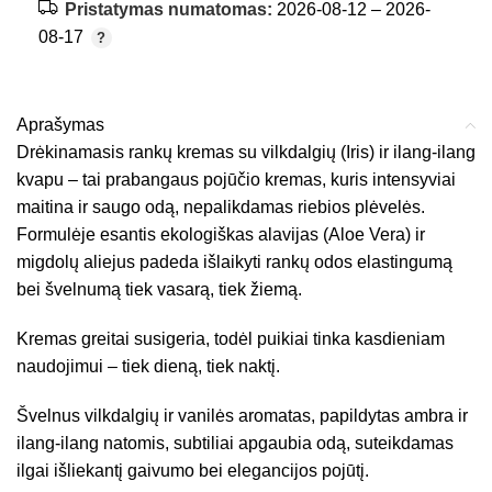
Pristatymas numatomas:
2026-08-12 – 2026-
08-17
Aprašymas
Drėkinamasis rankų kremas su vilkdalgių (Iris) ir ilang-ilang
kvapu – tai prabangaus pojūčio kremas, kuris intensyviai
maitina ir saugo odą, nepalikdamas riebios plėvelės.
Formulėje esantis ekologiškas alavijas (Aloe Vera) ir
migdolų aliejus padeda išlaikyti rankų odos elastingumą
bei švelnumą tiek vasarą, tiek žiemą.
Kremas greitai susigeria, todėl puikiai tinka kasdieniam
naudojimui – tiek dieną, tiek naktį.
Švelnus vilkdalgių ir vanilės aromatas, papildytas ambra ir
ilang-ilang natomis, subtiliai apgaubia odą, suteikdamas
ilgai išliekantį gaivumo bei elegancijos pojūtį.