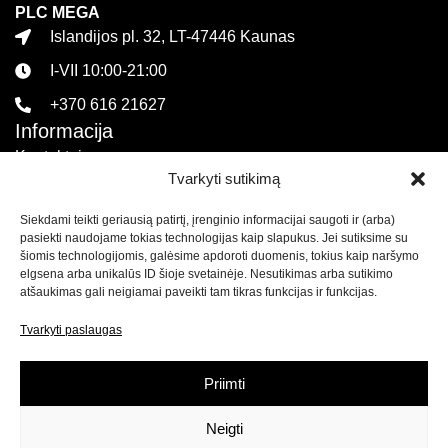
PLC MEGA
Islandijos pl. 32, LT-47446 Kaunas
I-VII 10:00-21:00
+370 616 21627
Informacija
Kontaktai
Tvarkyti sutikimą
Pirkimo sąlygos ir taisyklės
Siekdami teikti geriausią patirtį, įrenginio informacijai saugoti ir (arba)
Privatumo politika
pasiekti naudojame tokias technologijas kaip slapukus. Jei sutiksime su
Sekite mus
šiomis technologijomis, galėsime apdoroti duomenis, tokius kaip naršymo
elgsena arba unikalūs ID šioje svetainėje. Nesutikimas arba sutikimo
atšaukimas gali neigiamai paveikti tam tikras funkcijas ir funkcijas.
Naujienlaiškis
Tvarkyti paslaugas
Prenumeruokite naujienlaiškį ir
gaukite net 15% nuolaidą
savo pirmam apsipirkimui mūsų el. parduotuvėje!
Priimti
Neigti