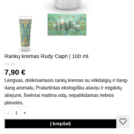
Rankų kremas Rudy Capri | 100 ml.
Rudy
7,90
€
Lengvas, drėkinamasis rankų kremas su vilkdalgių ir ilang-
ilang aromatu. Praturtintas ekologišku alaviju ir migdolų
aliejumi, švelniai maitina odą, nepalikdamas riebios
plėvelės.
Į krepšelį