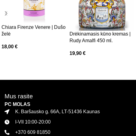
Chiara Firenze Venere | Dušo
želė
Drėkinamasis kūno kremas |
Rudy Amalfi 450 ml.
18,00
€
19,90
€
Į krepšelį
Daugiau
Mus rasite
PC MOLAS
K. Baršausko g. 66A, LT-51436 Kaunas
I-VII 10:00-20:00
+370 609 81850