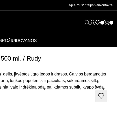
Apie mus
Straipsniai
Kontaktai
GROŽIUI
DOVANOS
 500 ml. / Rudy
elis, įkvėptos tigro jėgos ir drąsos. Gaivios bergamotės
anu, tonkos pupelėmis ir pačiuliais, sukurdamos šiltą,
lniai valo ir drėkina odą, palikdamos subtilų kvapo šydą.