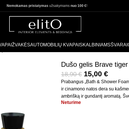
Nemokamas pristatymas
užsakymams
nuo 100 €
!
VAPAI
ŽVAKĖS
AUTOMOBILIŲ KVAPAI
SKALBINIAMS
ŠVARAI
dy
Dušo gelis Brave tiger
15,00
€
18,90
€
Prabangus „Bath & Shower Foam“ g
ir cinamono natos dera su kašmer
ambrišką ir gundantį aromatą. Šve
Neturime