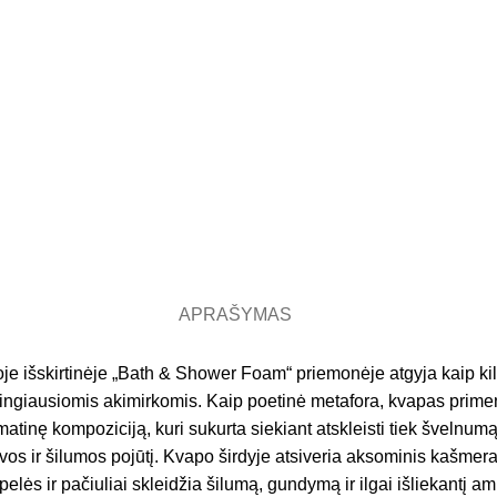
APRAŠYMAS
, šioje išskirtinėje „Bath & Shower Foam“ priemonėje atgyja kaip 
ėtingiausiomis akimirkomis. Kaip poetinė metafora, kvapas primen
atinę kompoziciją, kuri sukurta siekiant atskleisti tiek švelnum
gaivos ir šilumos pojūtį. Kvapo širdyje atsiveria aksominis kašme
elės ir pačiuliai skleidžia šilumą, gundymą ir ilgai išliekantį am