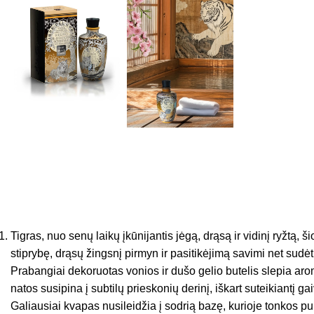
Tigras, nuo senų laikų įkūnijantis jėgą, drąsą ir vidinį ryžtą
stiprybę, drąsų žingsnį pirmyn ir pasitikėjimą savimi net sud
Prabangiai dekoruotas vonios ir dušo gelio butelis slepia arom
natos susipina į subtilų prieskonių derinį, iškart suteikiantį 
Galiausiai kvapas nusileidžia į sodrią bazę, kurioje tonkos pup