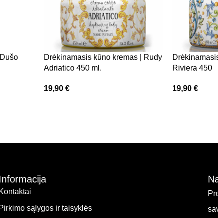
 Dušo
Drėkinamasis kūno kremas | Rudy
Drėkinamasi
Adriatico 450 ml.
Riviera 450
19,90
€
19,90
€
Informacija
Na
Kontaktai
Pr
Pirkimo sąlygos ir taisyklės
sa