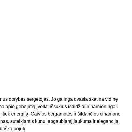
kilnus dorybės sergėtojas. Jo galinga dvasia skatina vidinę
a apie gebėjimą įveikti iššūkius išdidžiai ir harmoningai.
ą, tiek energiją. Gaivios bergamotės ir šildančios cinamono
ranas, suteikiantis kūnui apgaubiantį jaukumą ir eleganciją.
brišką pojūtį.