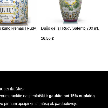
s kūno kremas | Rudy
Dušo gelis | Rudy Salento 700 ml.
R
1
16,50
€
7
ujienlaiškis
enumeruokite naujienlaiškį ir
gaukite net 15% nuolaidą
vo pirmam apsipirkimui mūsų el. parduotuvėje!