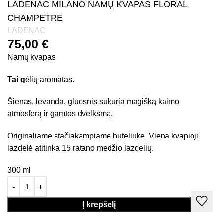
LADENAC MILANO NAMŲ KVAPAS FLORAL
CHAMPETRE
LADENAC
75,00
€
Namų kvapas
Tai g
ėlių aromatas.
Šienas, levanda, gluosnis sukuria magišką kaimo
atmosferą ir gamtos dvelksmą.
Originaliame stačiakampiame buteliuke. Viena kvapioji
lazdelė atitinka 15 ratano medžio lazdelių.
300 ml
Į krepšelį