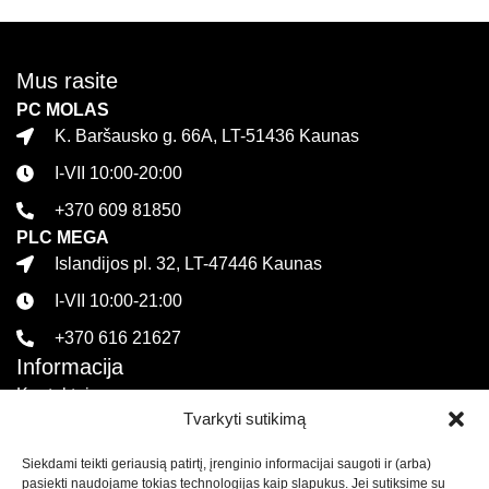
Mus rasite
PC MOLAS
K. Baršausko g. 66A, LT-51436 Kaunas
I-VII 10:00-20:00
+370 609 81850
PLC MEGA
Islandijos pl. 32, LT-47446 Kaunas
I-VII 10:00-21:00
+370 616 21627
Informacija
Kontaktai
Tvarkyti sutikimą
Pirkimo sąlygos ir taisyklės
Siekdami teikti geriausią patirtį, įrenginio informacijai saugoti ir (arba)
Privatumo politika
pasiekti naudojame tokias technologijas kaip slapukus. Jei sutiksime su