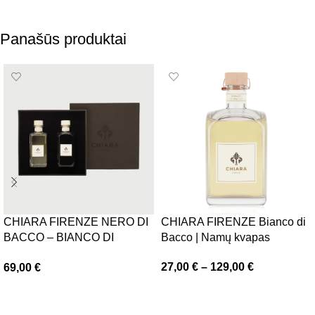
Panašūs produktai
CHIARA FIRENZE NERO DI
CHIARA FIRENZE Bianco di
BACCO – BIANCO DI
Bacco | Namų kvapas
BACCO | Difuzoriu
27,00
€
–
129,00
€
69,00
€
komplektas
Pasirinkti savybes
Į krepšelį