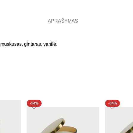
APRAŠYMAS
, muskusas, gintaras, vanilė.
-54%
-54%