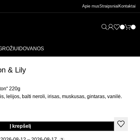
Apie mus
Straipsniai
Kontaktai
GROŽIUI
DOVANOS
n & Lily
ton“ 220g
 lelijos, balti neroli, irisas, muskusas, gintaras, vanilė.
Į krepšelį
2026-08-12 – 2026-08-17