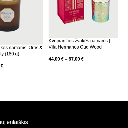
K
B
3
Kvepiančios žvakės namams |
Vila Hermanos Oud Wood
akės namams: Orris &
ty (180 g)
44,00
€
–
67,00
€
9
€
ujienlaiškis