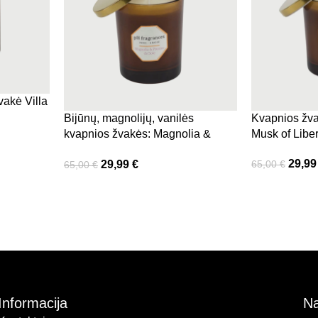
vakė Villa
Bijūnų, magnolijų, vanilės
Kvapnios žv
pelsino,
kvapnios žvakės: Magnolia &
Musk of Liber
Peony of Silk (180 g)
29,9
29,99
€
65,00
€
65,00
€
Informacija
Na