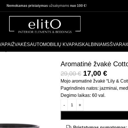
Nemokamas pristatymas
užsakymams
nuo 100 €
!
VAPAI
ŽVAKĖS
AUTOMOBILIŲ KVAPAI
SKALBINIAMS
ŠVARAI
Lily
Aromatinė žvakė Cotto
17,00
€
29,00
€
Mojo aromatinė žvakė “Lily & Cot
Pagrindinės natos: jazminai, medis,
Degimo laikas: 60 val.
Pristatymas numatomas: