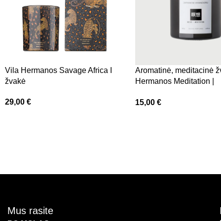
Vila Hermanos Savage Africa I
Aromatinė, meditacinė ž
žvakė
Hermanos Meditation |
Kardamono, cinamono, a
29,00
€
15,00
€
santalo kvapo
Mus rasite