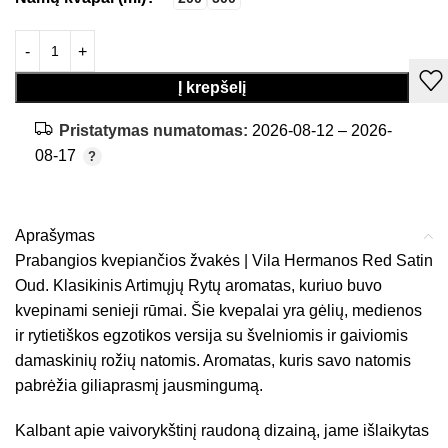
Į krepšelį
Pristatymas numatomas:
2026-08-12 – 2026-
08-17
Aprašymas
Prabangios kvepiančios žvakės | Vila Hermanos Red Satin
Oud. Klasikinis Artimųjų Rytų aromatas, kuriuo buvo
kvepinami senieji rūmai. Šie kvepalai yra gėlių, medienos
ir rytietiškos egzotikos versija su švelniomis ir gaiviomis
damaskinių rožių natomis. Aromatas, kuris savo natomis
pabrėžia giliaprasmį jausmingumą.
Kalbant apie vaivorykštinį raudoną dizainą, jame išlaikytas