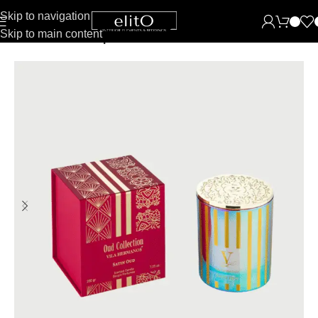
Skip to navigation
Skip to main content
Pradžia
Žvakės
Kvepiančios žvakės