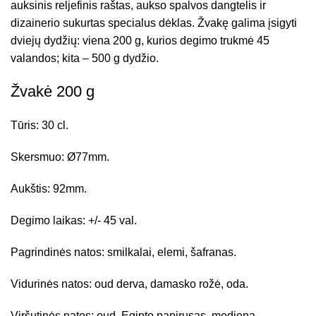
auksinis reljefinis raštas, aukso spalvos dangtelis ir
dizainerio sukurtas specialus dėklas. Žvakę galima įsigyti
dviejų dydžių: viena 200 g, kurios degimo trukmė 45
valandos; kita – 500 g dydžio.
Žvakė 200 g
Tūris: 30 cl.
Skersmuo: Ø77mm.
Aukštis: 92mm.
Degimo laikas: +/- 45 val.
Pagrindinės natos: smilkalai, elemi, šafranas.
Vidurinės natos: oud derva, damasko rožė, oda.
Viršutinės natos: oud, Egipto papirusas, mediena.