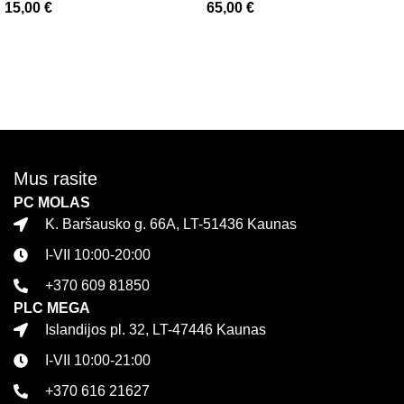
15,00
€
65,00
€
Hermanos Soul | Smilkalų,
(180 g)
apelsinų, citrinų, jazminų
Į krepšelį
Į krepšelį
kvapo
Mus rasite
PC MOLAS
K. Baršausko g. 66A, LT-51436 Kaunas
I-VII 10:00-20:00
+370 609 81850
PLC MEGA
Islandijos pl. 32, LT-47446 Kaunas
I-VII 10:00-21:00
+370 616 21627