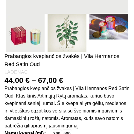
Prabangios kvepiančios žvakės | Vila Hermanos
Red Satin Oud
LADENAC
44,00
€
–
67,00
€
Prabangios kvepiančios žvakės | Vila Hermanos Red Satin
Oud. Klasikinis Artimųjų Rytų aromatas, kuriuo buvo
kvepinami senieji rūmai. Šie kvepalai yra gėlių, medienos
ir rytietiškos egzotikos versija su švelniomis ir gaiviomis
damaskinių rožių natomis. Aromatas, kuris savo natomis
pabrėžia giliaprasmį jausmingumą.
Namų kvapai (ml)
200
500