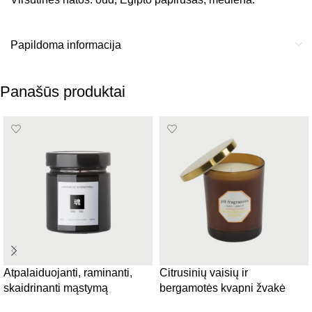
Papildoma informacija
Panašūs produktai
Atpalaiduojanti, raminanti,
Citrusinių vaisių ir
skaidrinanti mąstymą
bergamotės kvapni žvakė
aromatinė žvakė Villa
Neroli & Bergamot of Denim