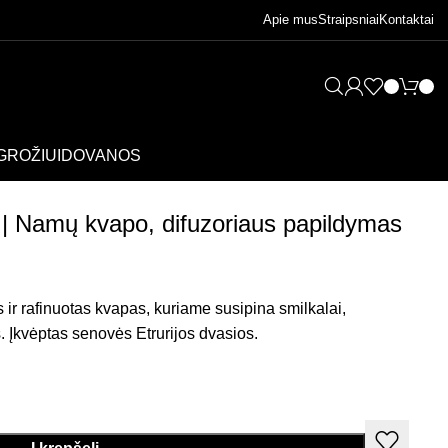
Apie mus
Straipsniai
Kontaktai
GROŽIUI
DOVANOS
 | Namų kvapo, difuzoriaus papildymas
 ir rafinuotas kvapas, kuriame susipina smilkalai,
as. Įkvėptas senovės Etrurijos dvasios.