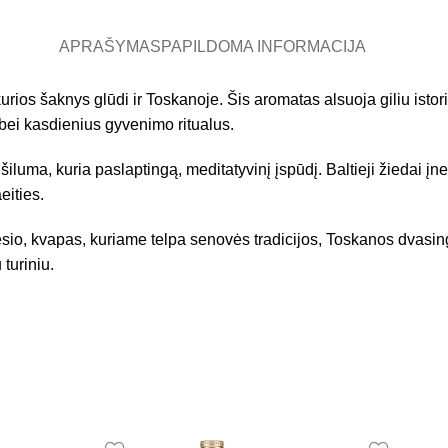
APRAŠYMAS
PAPILDOMA INFORMACIJA
 kurios šaknys glūdi ir Toskanoje. Šis aromatas alsuoja giliu istori
 bei kasdienius gyvenimo ritualus.
šiluma, kuria paslaptingą, meditatyvinį įspūdį. Baltieji žiedai įne
eities.
esio, kvapas, kuriame telpa senovės tradicijos, Toskanos dvasin
turiniu.