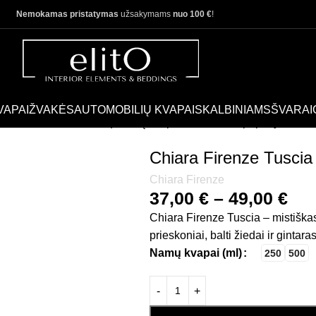
Nemokamas pristatymas
užsakymams
nuo 100 €
!
VAPAI
ŽVAKĖS
AUTOMOBILIŲ KVAPAI
SKALBINIAMS
ŠVARAI
Chiara Firenze Tuscia | Namų kvapo, difuzoriaus papildymas
Chiara Firenze Tuscia
Chiara Firenze
37,00
€
–
49,00
€
Chiara Firenze Tuscia – mistiškas
prieskoniai, balti žiedai ir gintar
Namų kvapai (ml)
250
500