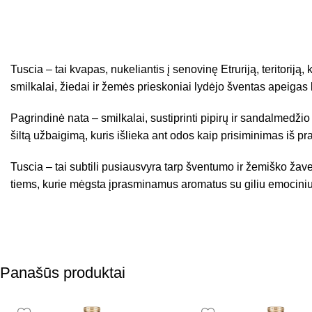
Tuscia – tai kvapas, nukeliantis į senovinę Etruriją, teritoriją,
smilkalai, žiedai ir žemės prieskoniai lydėjo šventas apeigas
Pagrindinė nata – smilkalai, sustiprinti pipirų ir sandalmedžio 
šiltą užbaigimą, kuris išlieka ant odos kaip prisiminimas iš pra
Tuscia – tai subtili pusiausvyra tarp šventumo ir žemiško žav
tiems, kurie mėgsta įprasminamus aromatus su giliu emociniu 
Panašūs produktai