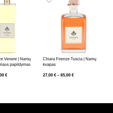
ze Venere | Namų
Chiara Firenze Tuscia | Namų
C
oriaus papildymas
kvapas
B
p
,00
€
27,00
€
–
65,00
€
3