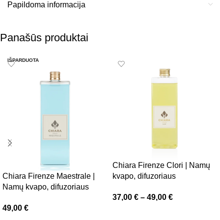
Papildoma informacija
Panašūs produktai
IŠPARDUOTA
Chiara Firenze Clori | Namų
Chiara Firenze Maestrale |
kvapo, difuzoriaus
Namų kvapo, difuzoriaus
papildymas
37,00
€
–
49,00
€
papildymas
49,00
€
Pasirinkti savybes