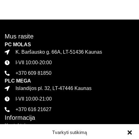
Daugiau
Mus rasite
PC MOLAS
K. Baršausko g. 66A, LT-51436 Kaunas
I-VII 10:00-20:00
+370 609 81850
PLC MEGA
Islandijos pl. 32, LT-47446 Kaunas
I-VII 10:00-21:00
+370 616 21627
Informacija
Kontaktai
Tvarkyti sutikimą
Pirkimo sąlygos ir taisyklės