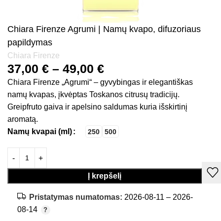
Chiara Firenze Agrumi | Namų kvapo, difuzoriaus
papildymas
Chiara Firenze
37,00
€
–
49,00
€
Chiara Firenze „Agrumi“ – gyvybingas ir elegantiškas
namų kvapas, įkvėptas Toskanos citrusų tradicijų.
Greipfruto gaiva ir apelsino saldumas kuria išskirtinį
aromatą.
Namų kvapai (ml)
250
500
Į krepšelį
Pristatymas numatomas:
2026-08-11 – 2026-
08-14