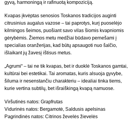
gyvą, harmoningą ir rafinuotą kompoziciją.
Kvapas įkvėptas senosios Toskanos tradicijos auginti
citrusinius augalus vazose – tai paprotys, kurį puoselėjo
kilmingos šeimos, puošiant savo vilas šiomis kvapniomis
gėrybėmis. Žiemos metu medžiai būdavo pernešami į
specialias oranžerijas, kad būtų apsaugoti nuo šalčio,
išlaikant jų žavesį ištisus metus.
„Agrumi“ – tai ne tik kvapas, bet ir duoklė Toskanos gamtai,
kultūrai bei estetikai. Tai aromatas, kuris alsuoja gyvybe,
šiluma ir nesenstančiu charakteriu – idealiai tinka tiems,
kurie vertina subtilų, bet išraiškingą kvapą namuose.
Viršutinės natos: Grapfrutas
Vidurinės natos: Bergamotė, Saldusis apelsinas
Pagrindinės natos: Citrinos ževelės žievelės