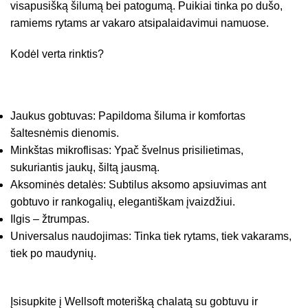
visapusišką šilumą bei patogumą. Puikiai tinka po dušo,
ramiems rytams ar vakaro atsipalaidavimui namuose.
Kodėl verta rinktis?
Jaukus gobtuvas: Papildoma šiluma ir komfortas
šaltesnėmis dienomis.
Minkštas mikroflisas: Ypač švelnus prisilietimas,
sukuriantis jaukų, šiltą jausmą.
Aksominės detalės: Subtilus aksomo apsiuvimas ant
gobtuvo ir rankogalių, elegantiškam įvaizdžiui.
Ilgis – žtrumpas.
Universalus naudojimas: Tinka tiek rytams, tiek vakarams,
tiek po maudynių.
Įsisupkite į Wellsoft moterišką chalatą su gobtuvu ir