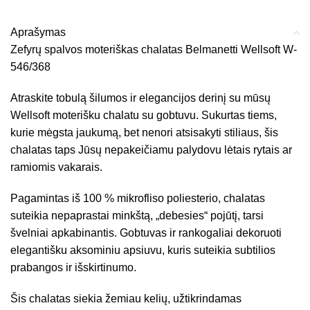
Aprašymas
Zefyrų spalvos moteriškas chalatas Belmanetti Wellsoft W-
546/368
Atraskite tobulą šilumos ir elegancijos derinį su mūsų
Wellsoft moterišku chalatu su gobtuvu. Sukurtas tiems,
kurie mėgsta jaukumą, bet nenori atsisakyti stiliaus, šis
chalatas taps Jūsų nepakeičiamu palydovu lėtais rytais ar
ramiomis vakarais.
Pagamintas iš 100 % mikrofliso poliesterio, chalatas
suteikia nepaprastai minkštą, „debesies“ pojūtį, tarsi
švelniai apkabinantis. Gobtuvas ir rankogaliai dekoruoti
elegantišku aksominiu apsiuvu, kuris suteikia subtilios
prabangos ir išskirtinumo.
Šis chalatas siekia žemiau kelių, užtikrindamas