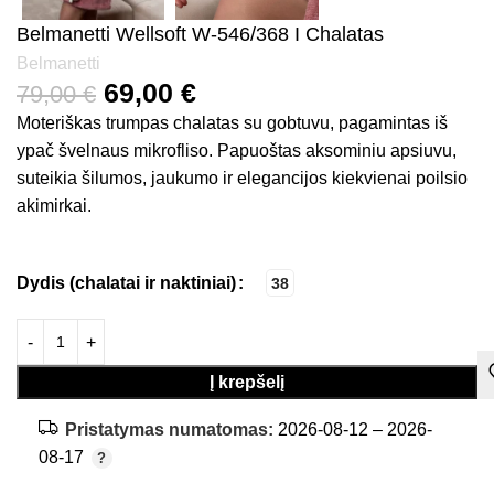
Belmanetti Wellsoft W-546/368 I Chalatas
Belmanetti
69,00
€
79,00
€
Moteriškas trumpas chalatas su gobtuvu, pagamintas iš
ypač švelnaus mikrofliso. Papuoštas aksominiu apsiuvu,
suteikia šilumos, jaukumo ir elegancijos kiekvienai poilsio
akimirkai.
Dydis (chalatai ir naktiniai)
38
Į krepšelį
Pristatymas numatomas:
2026-08-12 – 2026-
08-17