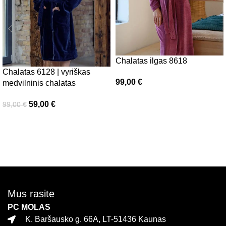
Chalatas ilgas 8618
Chalatas 6128 | vyriškas
99,00
€
medvilninis chalatas
Pasirinkti savybes
59,00
€
99,00
€
Pasirinkti savybes
Mus rasite
PC MOLAS
K. Baršausko g. 66A, LT-51436 Kaunas