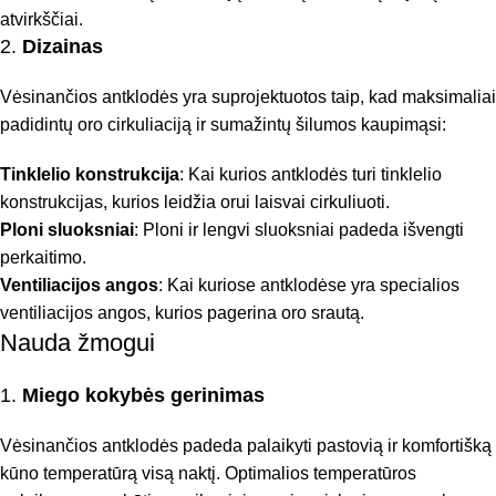
atvirkščiai.
2.
Dizainas
Vėsinančios antklodės yra suprojektuotos taip, kad maksimaliai
padidintų oro cirkuliaciją ir sumažintų šilumos kaupimąsi:
Tinklelio konstrukcija
: Kai kurios antklodės turi tinklelio
konstrukcijas, kurios leidžia orui laisvai cirkuliuoti.
Ploni sluoksniai
: Ploni ir lengvi sluoksniai padeda išvengti
perkaitimo.
Ventiliacijos angos
: Kai kuriose antklodėse yra specialios
ventiliacijos angos, kurios pagerina oro srautą.
Nauda žmogui
1.
Miego kokybės gerinimas
Vėsinančios antklodės padeda palaikyti pastovią ir komfortišką
kūno temperatūrą visą naktį. Optimalios temperatūros