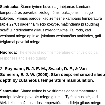
Santrauka:
Šiame tyrime buvo nagrinėjamas kambario
temperatūros poveikis fiziologinėms reakcijoms ir miego
kokybei. Tyrimas parodė, kad žemesnė kambario temperatūra
(apie 22°C) pagerina miego kokybę, mažindama prabudimų
skaičių ir didindama gilaus miego trukmę. Tai rodo, kad
vėsinanti miego aplinka, įskaitant vėsinančias antklodes, gali
teigiamai paveikti miegą.
Nuoroda:
The effects of room temperature on physiological
responses and sleep quality
2.
Raymann, R. J. E. M., Swaab, D. F., & Van
Someren, E. J. W. (2008). Skin deep: enhanced sleep
depth by cutaneous temperature manipulation.
Santrauka:
Šiame tyrime buvo tiriamas odos temperatūros
manipuliavimo poveikis miego gilumui. Tyrėjai nustatė, kad
šiek tiek sumažinus odos temperatūrą, padidėjo gilaus miego