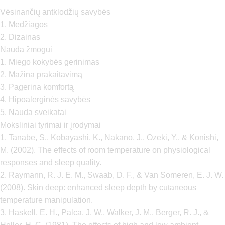
Vėsinančių antklodžių savybės
1. Medžiagos
2. Dizainas
Nauda žmogui
1. Miego kokybės gerinimas
2. Mažina prakaitavimą
3. Pagerina komfortą
4. Hipoalerginės savybės
5. Nauda sveikatai
Moksliniai tyrimai ir įrodymai
1. Tanabe, S., Kobayashi, K., Nakano, J., Ozeki, Y., & Konishi,
M. (2002). The effects of room temperature on physiological
responses and sleep quality.
2. Raymann, R. J. E. M., Swaab, D. F., & Van Someren, E. J. W.
(2008). Skin deep: enhanced sleep depth by cutaneous
temperature manipulation.
3. Haskell, E. H., Palca, J. W., Walker, J. M., Berger, R. J., &