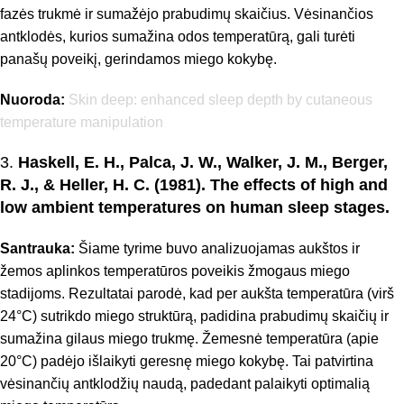
fazės trukmė ir sumažėjo prabudimų skaičius. Vėsinančios
antklodės, kurios sumažina odos temperatūrą, gali turėti
panašų poveikį, gerindamos miego kokybę.
Nuoroda:
Skin deep: enhanced sleep depth by cutaneous
temperature manipulation
3.
Haskell, E. H., Palca, J. W., Walker, J. M., Berger,
R. J., & Heller, H. C. (1981). The effects of high and
low ambient temperatures on human sleep stages.
Santrauka:
Šiame tyrime buvo analizuojamas aukštos ir
žemos aplinkos temperatūros poveikis žmogaus miego
stadijoms. Rezultatai parodė, kad per aukšta temperatūra (virš
24°C) sutrikdo miego struktūrą, padidina prabudimų skaičių ir
sumažina gilaus miego trukmę. Žemesnė temperatūra (apie
20°C) padėjo išlaikyti geresnę miego kokybę. Tai patvirtina
vėsinančių antklodžių naudą, padedant palaikyti optimalią