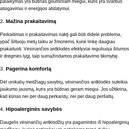
palaikymas yra būtinas giluminiam miegui, kuris yra svarbus
atsigavimui ir energijos atstatymui.
2.
Mažina prakaitavimą
Perkaitimas ir prakaitavimas naktį gali būti didelė problema,
ypač šiltuoju metų laiku ar žmonėms, kurie linkę daugiau
prakaituoti. Vėsinančios antklodės efektyviai reguliuoja šilumos
ir drėgmės lygį, taip sumažindamos prakaitavimo tikimybę.
3.
Pagerina komfortą
Dėl unikalių medžiagų savybių, vėsinančios antklodės suteikia
jaukumo jausmą, kuris yra būtinas geram miegui. Jos užtikrina,
kad kūnas nei per daug perkaistų, nei per daug peršaltų.
4.
Hipoalerginės savybės
Daugelis vėsinančių antklodžių yra pagamintos iš hipoalerginių