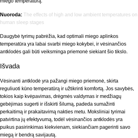
miego temperatūrą.
Nuoroda:
The effects of high and low ambient temperatures on
human sleep stages
Daugybė tyrimų pabrėžia, kad optimali miego aplinkos
temperatūra yra labai svarbi miego kokybei, ir vėsinančios
antklodės gali būti veiksminga priemonė siekiant šio tikslo.
Išvada
Vėsinanti antklodė yra pažangi miego priemonė, skirta
reguliuoti kūno temperatūrą ir užtikrinti komfortą. Jos savybės,
tokios kaip kvėpavimas, drėgmės valdymas ir medžiagų
gebėjimas sugerti ir išskirti šilumą, padeda sumažinti
perkaitimą ir prakaitavimą nakties metu. Moksliniai tyrimai
patvirtina jų efektyvumą, todėl vėsinančios antklodės yra
puikus pasirinkimas kiekvienam, siekiančiam pagerinti savo
miegą ir bendrą savijautą.