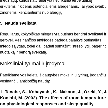
medžiagų, kurios natūraliai yra netinkama terpė dulkių
erkutėms ir kitiems potencialiems alergenams. Tai ypač svarbu
žmonėms, kenčiantiems nuo alergijų.
5.
Nauda sveikatai
Reguliarus, kokybiškas miegas yra būtinas bendrai sveikatai ir
gerovei. Vėsinančios antklodės padeda palaikyti optimalias
miego sąlygas, todėl gali padėti sumažinti streso lygį, pagerinti
nuotaiką ir bendrą sveikatą.
Moksliniai tyrimai ir įrodymai
Pateikiame vos keletą iš daugybės mokslinių tyrimų, įrodančių
vėsinančių antklodžių naudą:
1.
Tanabe, S., Kobayashi, K., Nakano, J., Ozeki, Y., &
Konishi, M. (2002). The effects of room temperature
on physiological responses and sleep quality.