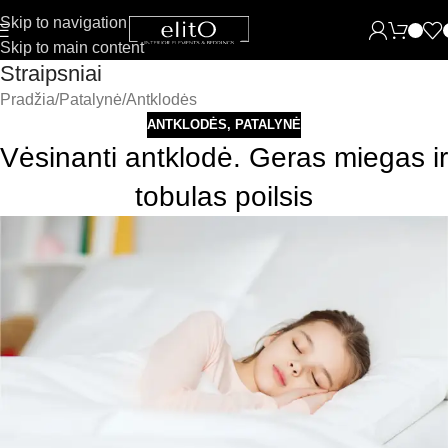
Skip to navigation
Skip to main content
Straipsniai
Pradžia
Patalynė
Antklodės
ANTKLODĖS
,
PATALYNĖ
Vėsinanti antklodė. Geras miegas ir
tobulas poilsis