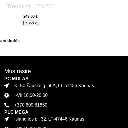
Traumina 135×200
249,00
€
Į krepšelį
antklodės
Mus rasite
PC MOLAS
K. Baršausko g. 66A, LT-51436 Kaunas
I-VII 10:00-20:00
+370 609 81850
PLC MEGA
Islandijos pl. 32, LT-47446 Kaunas