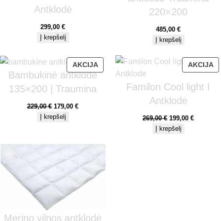
Antklodė
220×200
299,00
€
485,00
€
Į krepšelį
Į krepšelį
AKCIJA
AKCIJA
Bambukinė antklodė
Familon Cool light I
135×200 | Traumina
Antklodė
229,00
€
179,00
€
Į krepšelį
269,00
€
199,00
€
Į krepšelį
Merino vilnos antklodė