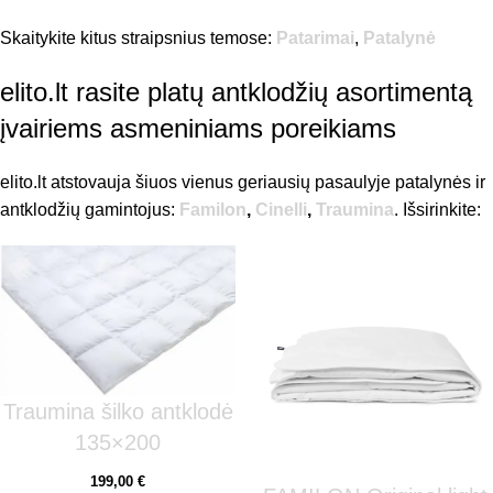
Skaitykite kitus straipsnius temose:
Patarimai
,
Patalynė
elito.lt rasite platų antklodžių asortimentą
įvairiems asmeniniams poreikiams
elito.lt atstovauja šiuos vienus geriausių pasaulyje patalynės ir
antklodžių gamintojus:
Familon
,
Cinelli
,
Traumina
. Išsirinkite:
Traumina šilko antklodė
135×200
199,00
€