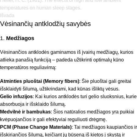
Heller, H. C. (1981). The effects of high and low ambient
temperatures on human sleep stages.
Išvada
Vėsinančių antklodžių savybės
1.
Medžiagos
Vėsinančios antklodės gaminamos iš įvairių medžiagų, kurios
atlieka panašią funkciją – padeda užtikrinti optimalų kūno
temperatūros reguliavimą:
Atminties pluoštai (Memory fibers)
: Šie pluoštai gali greitai
išsklaidyti šilumą, užtikrindami, kad kūnas išliktų vėsus.
Gelio infuzijos
: Kai kurios antklodės turi gelio sluoksnius, kurie
absorbuoja ir išsklaido šilumą.
Medvilnė ir bambukas
: Šios natūralios medžiagos yra puikiai
kvėpuojančios ir gali efektyviai reguliuoti drėgmę.
PCM (Phase Change Materials)
: Tai medžiagos kaupiančios ir
išskiriančios šilumą, keičiant jų būseną iš kietos į skystą ir