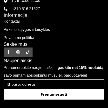
I-VII 10:00-21:00
+370 616 21627
Informacija
Kontaktai
Pirkimo sąlygos ir taisyklės
Privatumo politika
Sekite mus
Naujienlaiškis
Prenumeruokite naujienlaiškį ir
gaukite net 15% nuolaidą
savo pirmam apsipirkimui mūsų el. parduotuvėje!
Prenumeruoti