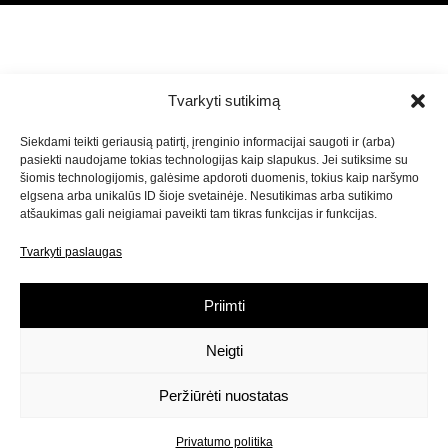
Tvarkyti sutikimą
Siekdami teikti geriausią patirtį, įrenginio informacijai saugoti ir (arba)
pasiekti naudojame tokias technologijas kaip slapukus. Jei sutiksime su
šiomis technologijomis, galėsime apdoroti duomenis, tokius kaip naršymo
elgsena arba unikalūs ID šioje svetainėje. Nesutikimas arba sutikimo
atšaukimas gali neigiamai paveikti tam tikras funkcijas ir funkcijas.
Tvarkyti paslaugas
Priimti
Neigti
Peržiūrėti nuostatas
Privatumo politika