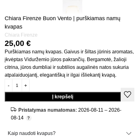
Chiara Firenze Buon Vento | purškiamas namų
kvapas
Chiara Firenze
25,00
€
Purškiamas namų kvapas. Gaivus ir šiltas jūrinis aromatas,
įkvėptas Viduržemio jūros pakrančių. Bergamotė, žalioji
citrina, jūros dumbliai ir subtilios augalinės natos sukuria
atpalaiduojantį, elegantišką ir ilgai išliekantį kvapą.
Į krepšelį
Pristatymas numatomas:
2026-08-11 – 2026-
08-14
Kaip naudoti kvapus?