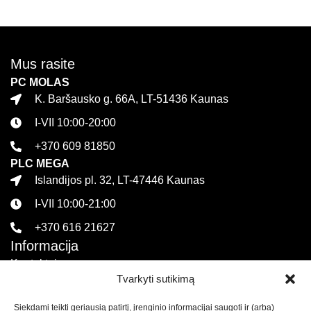
Mus rasite
PC MOLAS
K. Baršausko g. 66A, LT-51436 Kaunas
I-VII 10:00-20:00
+370 609 81850
PLC MEGA
Islandijos pl. 32, LT-47446 Kaunas
I-VII 10:00-21:00
+370 616 21627
Informacija
Kontaktai
Tvarkyti sutikimą
Pirkimo sąlygos ir taisyklės
Siekdami teikti geriausią patirtį, įrenginio informacijai saugoti ir (arba)
Privatumo politika