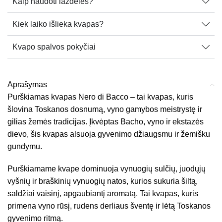
Kaip naudoti lazdeles?
Kiek laiko išlieka kvapas?
Kvapo spalvos pokyčiai
Aprašymas
Purškiamas kvapas Nero di Bacco – tai kvapas, kuris
šlovina Toskanos dosnumą, vyno gamybos meistrystę ir
gilias žemės tradicijas. Įkvėptas Bacho, vyno ir ekstazės
dievo, šis kvapas alsuoja gyvenimo džiaugsmu ir žemišku
gundymu.
Purškiamame kvape dominuoja vynuogių sulčių, juodųjų
vyšnių ir braškinių vynuogių natos, kurios sukuria šiltą,
saldžiai vaisinį, apgaubiantį aromatą. Tai kvapas, kuris
primena vyno rūsį, rudens derliaus šventę ir lėtą Toskanos
gyvenimo ritmą.