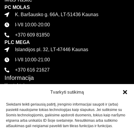
PC MOLAS
K. Baršausko g. 66A, LT-51436 Kaunas
I-VII 10:00-20:00
+370 609 81850
PLC MEGA
Islandijos pl. 32, LT-47446 Kaunas
I-VII 10:00-21:00
+370 616 21627
Informacija
Kontaktai
Tvarkyti sutikimą
Pirkimo sąlygos ir taisyklės
Siekdami teikti geriausią patirtį, įrenginio informacijai saugoti ir (arba)
Privatumo politika
pasiekti naudojame tokias technologijas kaip slapukus. Jei sutiksime su
Sekite mus
šiomis technologijomis, galėsime apdoroti duomenis, tokius kaip naršymo
elgsena arba unikalūs ID šioje svetainėje. Nesutikimas arba sutikimo
atšaukimas gali neigiamai paveikti tam tikras funkcijas ir funkcijas.