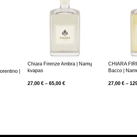
Chiara Firenze Ambra | Namų
CHIARA FIR
kvapas
Bacco | Nam
orentino |
27,00
€
–
65,00
€
27,00
€
–
12