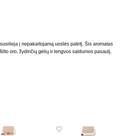
 susilieja į nepakartojamą uoslės patirtį. Šis aromatas
šilto oro, žydinčių gėlių ir lengvos saldumos pasaulį,