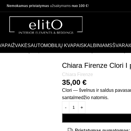
Nemokamas pristatymas
užsakymams
nuo 100 €
!
VAPAI
ŽVAKĖS
AUTOMOBILIŲ KVAPAI
SKALBINIAMS
ŠVARAI
purškiami namų kvapai
Chiara Firenze Clori I purškiamas kvapa
Chiara Firenze Clori 
Chiara Firenze
35,00
€
Clori — švelnus ir saldus pavasar
santalmedžio natomis.
Pristatymas numatomas: