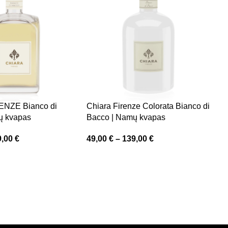
ENZE Bianco di
Chiara Firenze Colorata Bianco di
C
ų kvapas
Bacco | Namų kvapas
C
9,00
€
49,00
€
–
139,00
€
4