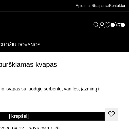
Apie mus
Straipsniai
Kontaktai
GROŽIUI
DOVANOS
s
I purškiamas kvapas
io kvapas su juodųjų serbentų, vanilės, jazminų ir
Į krepšelį
2026-08-12 – 2026-08-17