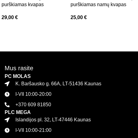
purškiamas kvapas
purškiamas namų kvapas
29,00
€
25,00
€
Į krepšelį
Į krepšelį
Mus rasite
PC MOLAS
K. Baršausko g. 66A, LT-51436 Kaunas
I-VII 10:00-20:00
+370 609 81850
PLC MEGA
Islandijos pl. 32, LT-47446 Kaunas
I-VII 10:00-21:00