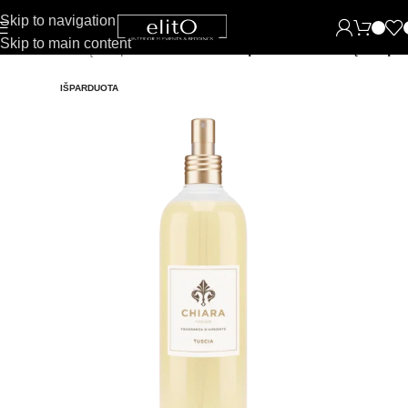
Skip to navigation
Skip to main content
urškiami namų kvapai
Chiara Firenze purškiami namų kvapai
IŠPARDUOTA