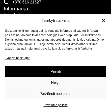
+370 616 21627
Informacija
Kontaktai
Tvarkyti sutikimą
Pirkimo sąlygos ir taisyklės
Siekdami teikti geriausią patirtį, įrenginio informacijai saugoti ir (arba)
Privatumo politika
pasiekti naudojame tokias technologijas kaip slapukus. Jei sutiksime su
Sekite mus
šiomis technologijomis, galėsime apdoroti duomenis, tokius kaip naršymo
elgsena arba unikalūs ID šioje svetainėje. Nesutikimas arba sutikimo
atšaukimas gali neigiamai paveikti tam tikras funkcijas ir funkcijas.
Naujienlaiškis
Tvarkyti paslaugas
Prenumeruokite naujienlaiškį ir
gaukite net 15% nuolaidą
savo pirmam apsipirkimui mūsų el. parduotuvėje!
Priimti
Neigti
Prenumeruoti
Peržiūrėti nuostatas
Privatumo politika