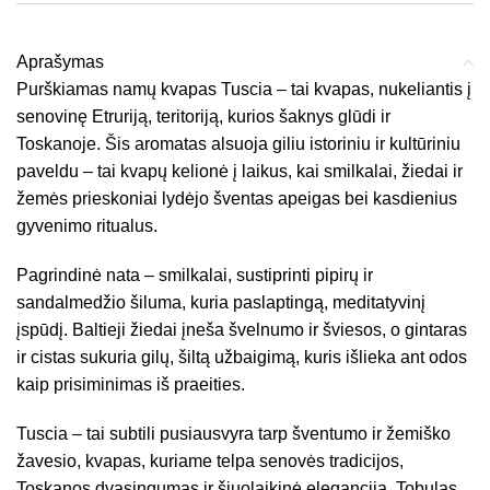
Aprašymas
Purškiamas namų kvapas Tuscia – tai kvapas, nukeliantis į
senovinę Etruriją, teritoriją, kurios šaknys glūdi ir
Toskanoje. Šis aromatas alsuoja giliu istoriniu ir kultūriniu
paveldu – tai kvapų kelionė į laikus, kai smilkalai, žiedai ir
žemės prieskoniai lydėjo šventas apeigas bei kasdienius
gyvenimo ritualus.
Pagrindinė nata – smilkalai, sustiprinti pipirų ir
sandalmedžio šiluma, kuria paslaptingą, meditatyvinį
įspūdį. Baltieji žiedai įneša švelnumo ir šviesos, o gintaras
ir cistas sukuria gilų, šiltą užbaigimą, kuris išlieka ant odos
kaip prisiminimas iš praeities.
Tuscia – tai subtili pusiausvyra tarp šventumo ir žemiško
žavesio, kvapas, kuriame telpa senovės tradicijos,
Toskanos dvasingumas ir šiuolaikinė elegancija. Tobulas